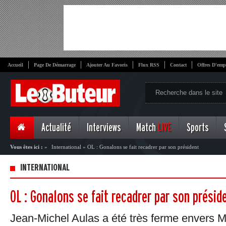
Accueil
Page De Démarrage
Ajouter Au Favoris
Flux RSS
Contact
Offres D'emp
Actualité
Interviews
Match
LIVE
Sports
Vous êtes ici :
»
International
»
OL : Gonalons se fait recadrer par son président
INTERNATIONAL
OL : Gonalons se fait recadrer par son présid
Jean-Michel Aulas a été très ferme envers