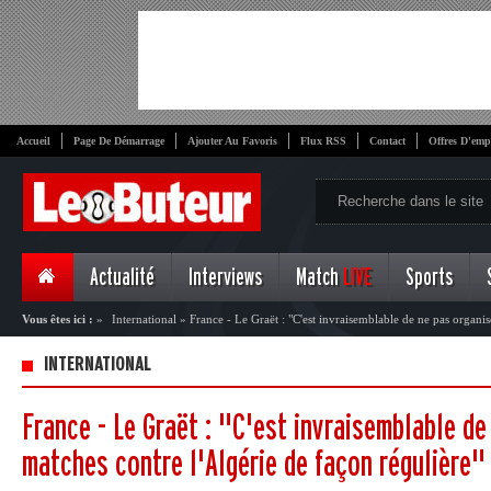
Accueil
Page De Démarrage
Ajouter Au Favoris
Flux RSS
Contact
Offres D'emp
Actualité
Interviews
Match
LIVE
Sports
Vous êtes ici :
»
International
»
France - Le Graët : "C'est invraisemblable de ne pas organis
régulière"
INTERNATIONAL
France - Le Graët : "C'est invraisemblable de
matches contre l'Algérie de façon régulière"