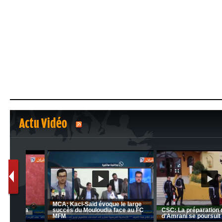
Actu Vidéo
1
2
nrahma
MCA: Kaci-Saïd évoque le l
 "Big
JSK: Brahim Zafour évoque la
succès du Mouloudia face a
situation du club
MFM