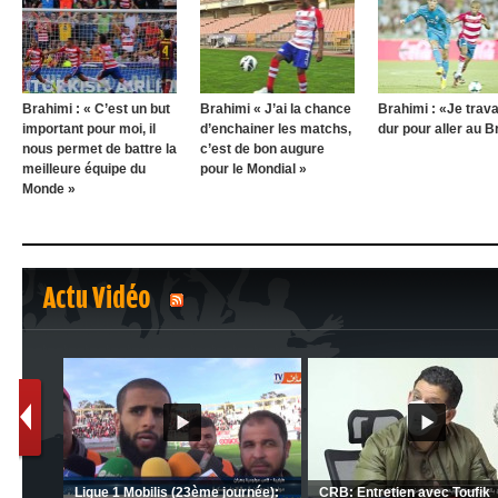
Brahimi : « C’est un but
Brahimi « J’ai la chance
Brahimi : «Je trava
important pour moi, il
d’enchainer les matchs,
dur pour aller au B
nous permet de battre la
c’est de bon augure
meilleure équipe du
pour le Mondial »
Monde »
Actu Vidéo
1
2
MCA: Kaci-Saïd évoque le large
JSK: Brahim Zafour évoque la
succès du Mouloudia face au FC