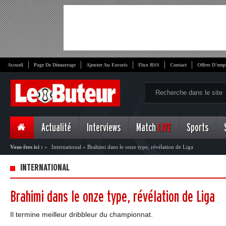
Accueil
Page De Démarrage
Ajouter Au Favoris
Flux RSS
Contact
Offres D'emp
Actualité
Interviews
Match
LIVE
Sports
Vous êtes ici :
»
International
»
Brahimi dans le onze type, révélation de Liga
INTERNATIONAL
Brahimi dans le onze type, révélation de Liga
Il termine meilleur dribbleur du championnat.