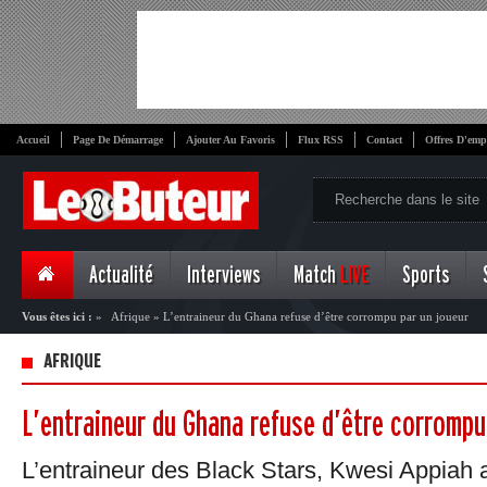
Accueil
Page De Démarrage
Ajouter Au Favoris
Flux RSS
Contact
Offres D'emp
Actualité
Interviews
Match
LIVE
Sports
Vous êtes ici :
»
Afrique
»
L’entraineur du Ghana refuse d’être corrompu par un joueur
AFRIQUE
L’entraineur du Ghana refuse d’être corrompu
L’entraineur des Black Stars, Kwesi Appiah a 