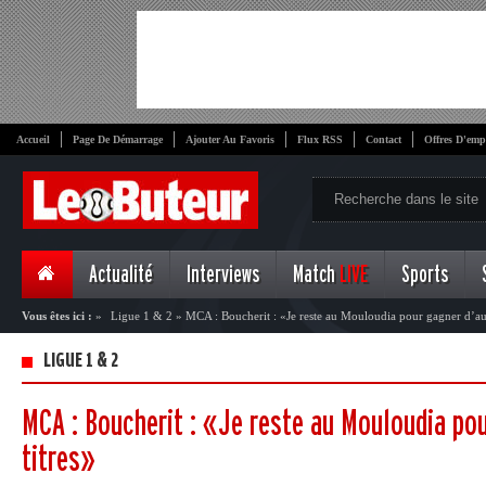
Accueil
Page De Démarrage
Ajouter Au Favoris
Flux RSS
Contact
Offres D'emp
Actualité
Interviews
Match
LIVE
Sports
Vous êtes ici :
»
Ligue 1 & 2
»
MCA : Boucherit : «Je reste au Mouloudia pour gagner d’aut
LIGUE 1 & 2
MCA : Boucherit : «Je reste au Mouloudia pou
titres»