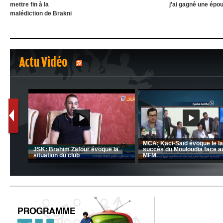
mettre fin à la
j’ai gagné une épo
malédiction de Brakni
Actu Vidéo
1
2
nrahma
MCA: Kaci-Saïd évoque le l
 "Big
JSK: Brahim Zafour évoque la
succès du Mouloudia face a
situation du club
MFM