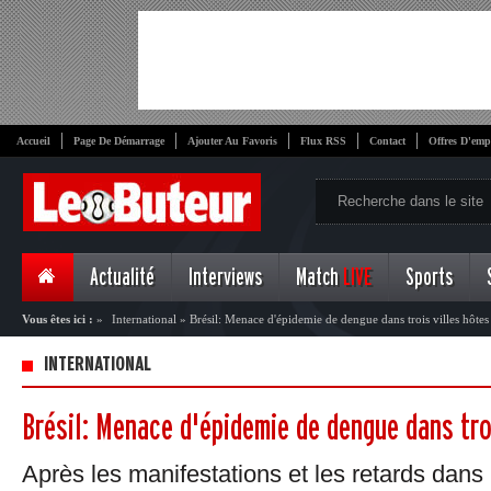
Accueil
Page De Démarrage
Ajouter Au Favoris
Flux RSS
Contact
Offres D'emp
Actualité
Interviews
Match
LIVE
Sports
Vous êtes ici :
»
International
»
Brésil: Menace d'épidemie de dengue dans trois villes hôtes
INTERNATIONAL
Brésil: Menace d'épidemie de dengue dans tro
Après les manifestations et les retards dans 