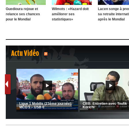
Guedioura rejoue et
Wilmots : «Hazard doit
Lacen songe à pre
relance ses chances
améliorer ses
sa retraite internat
pour le Mondial
statistiques»
après le Mondial
Actu Vidéo
1
2
C 1 -
Ligue 1 Mobilis (23ème journée):
CRB: Entretien avec Toufik
MCO 5 – USB 0
Korichi