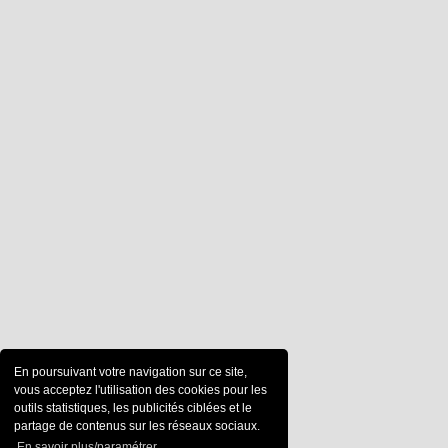
En poursuivant votre navigation sur ce site,
vous acceptez l'utilisation des cookies pour les
outils statistiques, les publicités ciblées et le
partage de contenus sur les réseaux sociaux.
En savoir plus/paramétrer