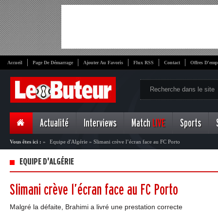
Accueil
Page De Démarrage
Ajouter Au Favoris
Flux RSS
Contact
Offres D'emp
Actualité
Interviews
Match
LIVE
Sports
Vous êtes ici :
»
Equipe d'Algérie
»
Slimani crève l’écran face au FC Porto
EQUIPE D'ALGÉRIE
Slimani crève l’écran face au FC Porto
Malgré la défaite, Brahimi a livré une prestation correcte