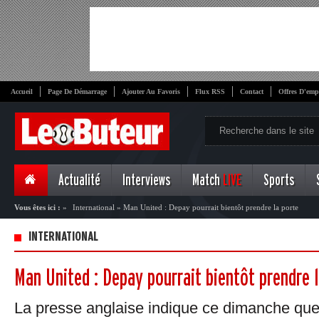
Accueil
Page De Démarrage
Ajouter Au Favoris
Flux RSS
Contact
Offres D'emp
Actualité
Interviews
Match
LIVE
Sports
Vous êtes ici :
»
International
»
Man United : Depay pourrait bientôt prendre la porte
INTERNATIONAL
Man United : Depay pourrait bientôt prendre 
La presse anglaise indique ce dimanche q