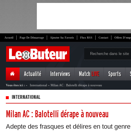
Accueil
Page De Démarrage
Ajouter Au Favoris
Flux RSS
Contact
Offres D'emp
Actualité
Interviews
Match
LIVE
Sports
Vous êtes ici :
»
International
»
Milan AC : Balotelli dérape à nouveau
INTERNATIONAL
Milan AC : Balotelli dérape à nouveau
Adepte des frasques et délires en tout genre,