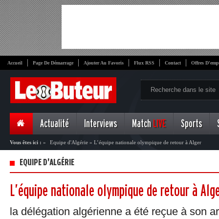
Accueil
Page De Démarrage
Ajouter Au Favoris
Flux RSS
Contact
Offres D'emp
Actualité
Interviews
Match
LIVE
Sports
Vous êtes ici :
»
Equipe d'Algérie
»
L’équipe nationale olympique de retour à Alger
EQUIPE D'ALGÉRIE
L’équipe nationale olympique de retour à Alg
la délégation algérienne a été reçue à son ar