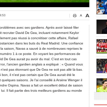
9:53
problèmes avec ses gardiens. Après avoir laissé filer
tait recruter David De Gea, incluant notamment Keylor
lement pas réussi à concrétiser cette affaire, Rafael
ostaricien dans les buts du Real Madrid. Une confiance
de la saison, Navas a sauvé à de nombreuses reprises le
 numéro 1 à ce poste. En voyant les performances de
d De Gea aurait pu avoir du mal. C’est en tout cas
rror, l’ancien gardien anglais a expliqué : « Quand vous
 n'est pas étonnant que De Gea ne soit pas allé là-bas.
on, il n'est pas certain que De Gea aurait été le
t quelques saisons. Je l'ai conseillé à Arsène Wenger il
ndre Ospina. Navas a fait un excellent début de saison
n lui. Il fait partie des trois meilleurs gardiens au monde