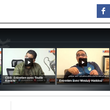
e le large
 face au FC
CSC: La préparation des hommes
(Coupe de la CAF) Nka
d’Amrani se poursuit en Tunisie
CRB 0