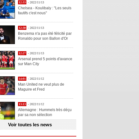
12:33
- 2022/11/13
Chelsea - Koulibaly : "Les seuls
fautifs c'est nous"
12:30
- 2022/11/13
Benzema n'a pas été félicité par
Ronaldo pour son Ballon d'Or
12:27
- 2022/11/13
Arsenal prend 5 points d'avance
sur Man City
14:01
- 2022/11/12
Man United ne veut plus de
Maguire et Fred
13:13
- 2022/11/12
Allemagne : Hummels très déçu
par sa non sélection
Voir toutes les news
13:11
- 2022/11/12
Henry explique la chose qu'il