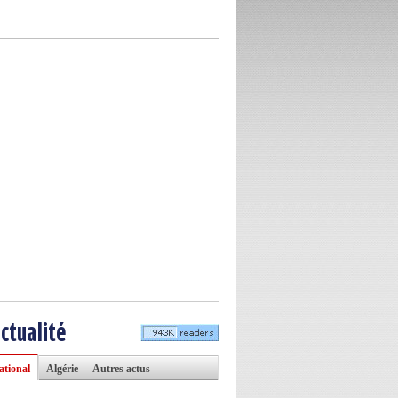
actualité
ational
Algérie
Autres actus