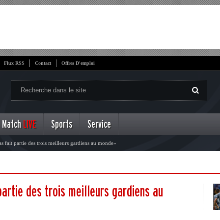
Flux RSS
Contact
Offres D'emploi
Match
LIVE
Sports
Service
 fait partie des trois meilleurs gardiens au monde»
artie des trois meilleurs gardiens au