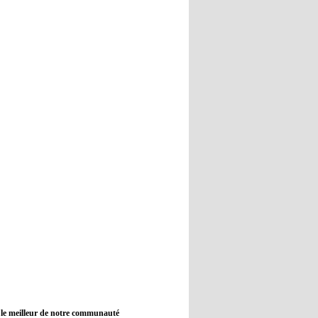
12:45
- 2022/11/09
Real : Guti critique l'absence de
Benzema
12:35
- 2022/11/09
Man City : Haaland reste sur le
banc de touche
12:33
- 2022/11/09
Real : Benzema toujours forfait
pour le dernier match avant le
Mondial
11:46
- 2022/11/09
Manchester City ne payait plus
Benjamin Mendy
12:17
- 2022/11/08
Man United : Choupo-Moting
ciblé pour remplacer Ronaldo ?
 le meilleur de notre communauté
08:21
- 2022/11/08