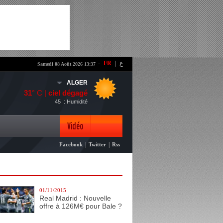
-
FR
|
ع
Samedi 08 Août 2026 13:37
ALGER
31
° C |
ciel dégagé
45
: Humidité
Vidéo
|
|
Facebook
Twitter
Rss
Photo
01/11/2015
Real Madrid : Nouvelle
offre à 126M€ pour Bale ?