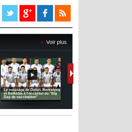
Liverpool mis en vente par son
propriétaire
08:18
- 2022/11/08
Le Barça savoure sa première
place et chambre le Real Madrid
Voir plus
08:16
- 2022/11/08
Real - Ancelotti : "On a joué trop
de matchs"
12:39
- 2022/11/06
Real : Les dirigeants veulent le
départ d'Hazard cet hiver
na FC 1 -
Ligue 1 Mobilis (23ème journée):
CRB: Entretien avec Tou
MCO 5 – USB 0
Korichi