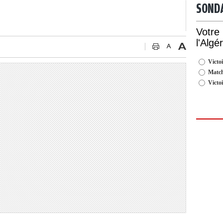
SOND
Votre
l'Algé
Victoi
Match
Victo