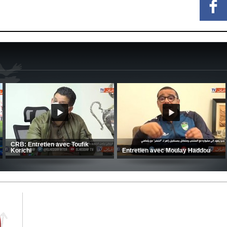
MCA: Kaci-Saïd évoque le large
succès du Mouloudia face au FC
CSC: La préparation des hommes
MFM
d’Amrani se poursuit en Tunisie