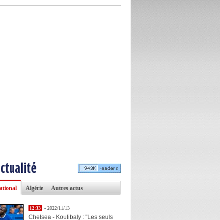
actualité
ational
Algérie
Autres actus
12:33
- 2022/11/13
Chelsea - Koulibaly : "Les seuls