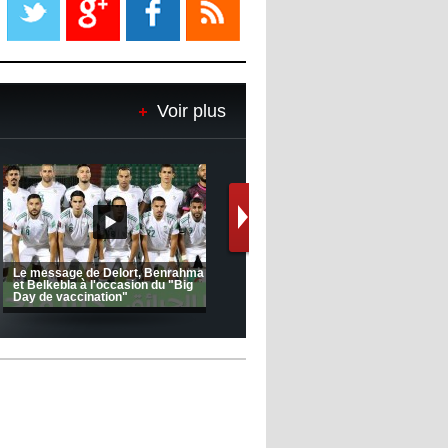
08:18
- 2022/11/08
Le Barça savoure sa première
place et chambre le Real Madrid
Voir plus
08:16
- 2022/11/08
Real - Ancelotti : "On a joué trop
de matchs"
12:39
- 2022/11/06
Real : Les dirigeants veulent le
départ d'Hazard cet hiver
(Coupe de la CAF) Nkana FC 1 -
CRB 0