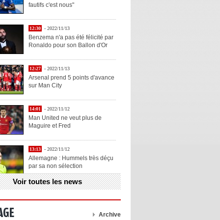
fautifs c'est nous"
12:30
- 2022/11/13
Benzema n'a pas été félicité par
Ronaldo pour son Ballon d'Or
12:27
- 2022/11/13
Arsenal prend 5 points d'avance
sur Man City
14:01
- 2022/11/12
Man United ne veut plus de
Maguire et Fred
13:13
- 2022/11/12
Allemagne : Hummels très déçu
par sa non sélection
Voir toutes les news
13:11
- 2022/11/12
Henry explique la chose qu'il
aime chez Benzema
AGE
Archive