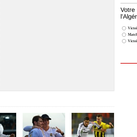
Votre
l'Algé
Victoi
Match
Victo