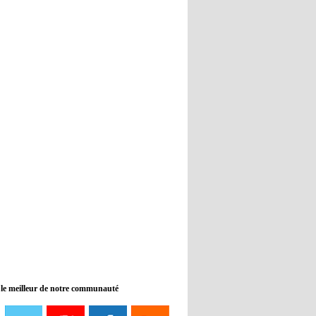
Real : Guti critique l'absence de
Benzema
12:35
- 2022/11/09
Man City : Haaland reste sur le
banc de touche
12:33
- 2022/11/09
Real : Benzema toujours forfait
pour le dernier match avant le
Mondial
11:46
- 2022/11/09
Manchester City ne payait plus
Benjamin Mendy
12:17
- 2022/11/08
Man United : Choupo-Moting
ciblé pour remplacer Ronaldo ?
 le meilleur de notre communauté
08:21
- 2022/11/08
Liverpool mis en vente par son
propriétaire