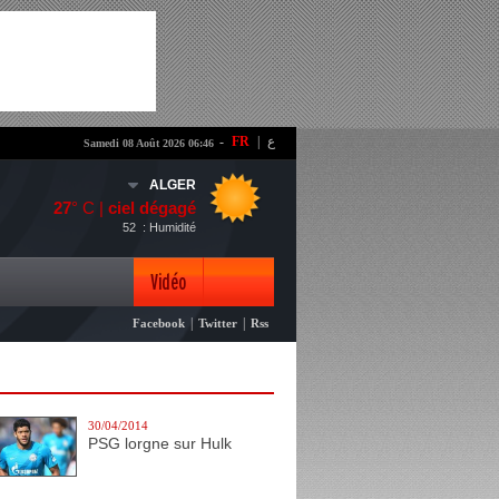
-
FR
|
ع
Samedi 08 Août 2026 06:46
ALGER
27
° C |
ciel dégagé
52
: Humidité
Vidéo
|
|
Facebook
Twitter
Rss
Photo
30/04/2014
PSG lorgne sur Hulk