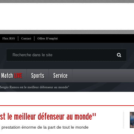
Flux RSS
Contact
Offres D'emploi
Match
LIVE
Sports
Service
''Sergio Ramos est le meilleur défenseur au monde''
est le meilleur défenseur au monde''
 prestation énorme de la part de tout le monde