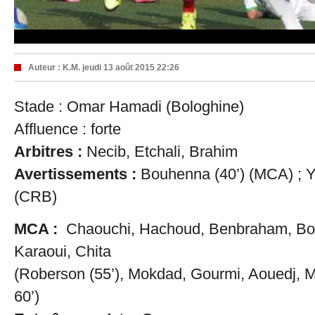
Auteur :
K.M.
jeudi 13 août 2015 22:26
Stade : Omar Hamadi (Bologhine)
Affluence : forte
Arbitres :
Necib, Etchali, Brahim
Avertissements :
Bouhenna (40’) (MCA) ; Ya
(CRB)
MCA :
Chaouchi, Hachoud, Benbraham, B
Karaoui, Chita
(Roberson (55’), Mokdad, Gourmi, Aouedj, 
60’)