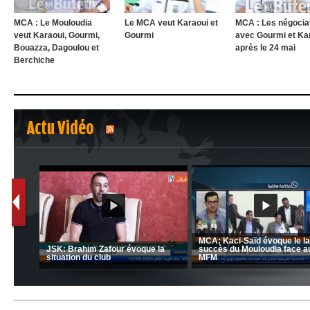
MCA : Le Mouloudia
Le MCA veut Karaoui et
MCA : Les négocia
veut Karaoui, Gourmi,
Gourmi
avec Gourmi et Kar
Bouazza, Dagoulou et
après le 24 mai
Berchiche
Actu Vidéo
1
2
nrahma
MCA: Kaci-Saïd évoque le l
 "Big
JSK: Brahim Zafour évoque la
succès du Mouloudia face a
situation du club
MFM