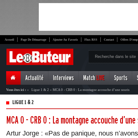
Accueil
Page De Démarrage
Ajouter Au Favoris
Flux RSS
Contact
Offres D'emp
Actualité
Interviews
Match
LIVE
Sports
Vous êtes ici :
»
Ligue 1 & 2
»
MCA 0 - CRB 0 : La montagne accouche d’une souris
LIGUE 1 & 2
MCA 0 - CRB 0 : La montagne accouche d’une 
Artur Jorge : «Pas de panique, nous n’avon