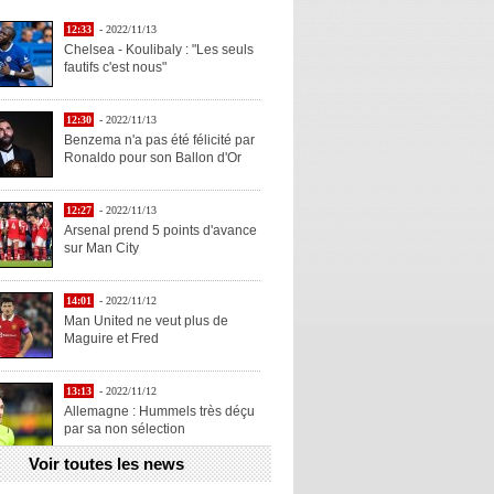
12:33
- 2022/11/13
Chelsea - Koulibaly : "Les seuls
fautifs c'est nous"
12:30
- 2022/11/13
Benzema n'a pas été félicité par
Ronaldo pour son Ballon d'Or
12:27
- 2022/11/13
Arsenal prend 5 points d'avance
sur Man City
14:01
- 2022/11/12
Man United ne veut plus de
Maguire et Fred
13:13
- 2022/11/12
Allemagne : Hummels très déçu
par sa non sélection
Voir toutes les news
13:11
- 2022/11/12