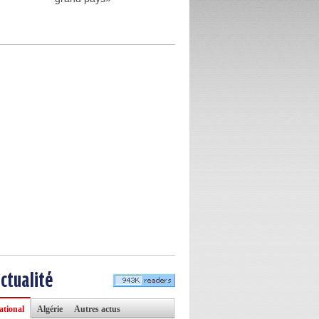
actualité
ational
Algérie
Autres actus