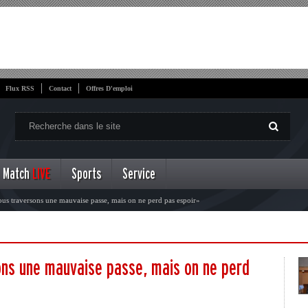
Flux RSS
Contact
Offres D'emploi
Match
LIVE
Sports
Service
s traversons une mauvaise passe, mais on ne perd pas espoir»
ns une mauvaise passe, mais on ne perd