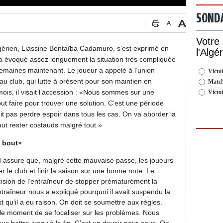
SOND
Votre
lgérien, Liassine Bentaïba Cadamuro, s’est exprimé en
l'Algé
 a évoqué assez longuement la situation très compliquée
semaines maintenant. Le joueur a appelé à l’union
Victoi
 au club, qui lutte à présent pour son maintien en
Match
 mois, il visait l’accession : «Nous sommes sur une
Victo
ut faire pour trouver une solution. C’est une période
doit pas perdre espoir dans tous les cas. On va aborder la
 faut rester costauds malgré tout.»
 bout»
d assure que, malgré cette mauvaise passe, les joueurs
r le club et finir la saison sur une bonne note. Le
ision de l’entraîneur de stopper prématurément la
traîneur nous a expliqué pourquoi il avait suspendu la
st qu’il a eu raison. On doit se soumettre aux règles.
 le moment de se focaliser sur les problèmes. Nous
ous battre jusqu’à la fin. C’est un devoir pour nous. On