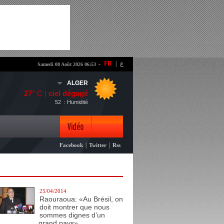
-
FR
|
ع
Samedi 08 Août 2026 06:53
ALGER
27
° C |
ciel dégagé
52
: Humidité
Vidéo
|
|
Facebook
Twitter
Rss
Photo
25/04/2014
Raouraoua: «Au Brésil, on
doit montrer que nous
sommes dignes d’un
grand pays»