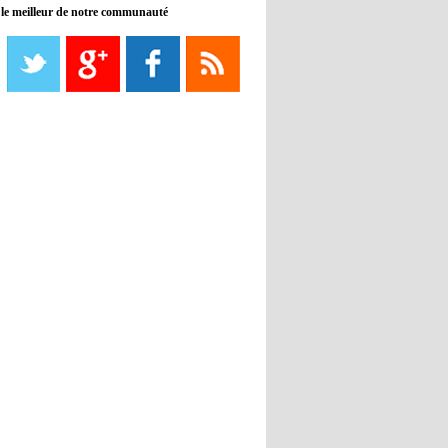
 le meilleur de notre communauté
08:21
- 2022/11/08
Liverpool mis en vente par son
propriétaire
08:18
- 2022/11/08
Le Barça savoure sa première
place et chambre le Real Madrid
08:16
- 2022/11/08
Real - Ancelotti : "On a joué trop
de matchs"
12:39
- 2022/11/06
Real : Les dirigeants veulent le
départ d'Hazard cet hiver