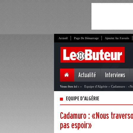
Accueil
Page De Démarrage
Ajouter Au Favoris
Actualité
Interviews
Vous êtes ici :
»
Equipe d'Algérie
»
Cadamuro : «Nou
EQUIPE D'ALGÉRIE
Cadamuro : «Nous traverso
pas espoir»