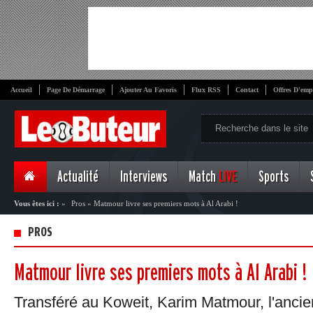
Accueil
Page De Démarrage
Ajouter Au Favoris
Flux RSS
Contact
Offres D'emp
Actualité
Interviews
Match
LIVE
Sports
Vous êtes ici :
»
Pros
»
Matmour livre ses premiers mots à Al Arabi !
PROS
Matmour livre ses premiers mots à Al Arabi !
Transféré au Koweit, Karim Matmour, l'ancien 