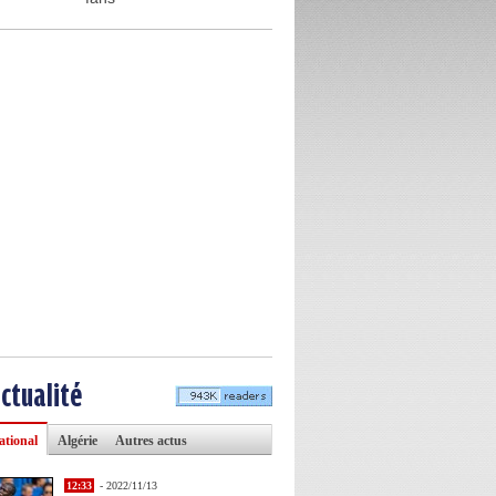
actualité
ational
Algérie
Autres actus
12:33
- 2022/11/13