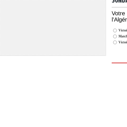
SOND
Votre
l'Algé
Victoi
Match
Victo