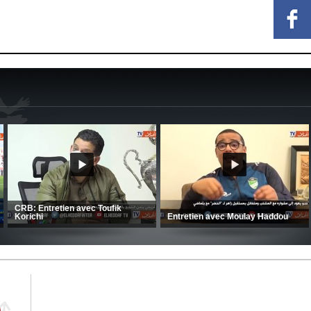
MCA: Kaci-Saïd évoque le large
succès du Mouloudia face au FC
CSC: La préparation des hommes
MFM
d’Amrani se poursuit en Tunisie