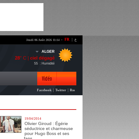
-
FR
|
ع
Jeudi 06 Août 2026 11:14
ALGER
28
° C |
ciel dégagé
55
: Humidité
Vidéo
|
|
Facebook
Twitter
Rss
Photo
19/04/2014
Olivier Giroud : Égérie
séductrice et charmeuse
pour Hugo Boss et ses
fans