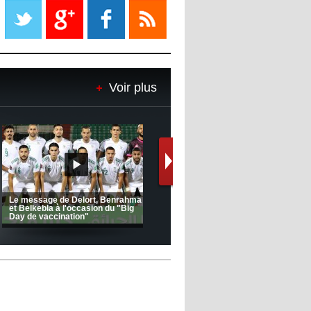
propriétaire
08:18
- 2022/11/08
Le Barça savoure sa première
place et chambre le Real Madrid
Voir plus
08:16
- 2022/11/08
Real - Ancelotti : "On a joué trop
de matchs"
12:39
- 2022/11/06
Real : Les dirigeants veulent le
départ d'Hazard cet hiver
(Coupe de la CAF) Nkana FC 1 -
CRB 0