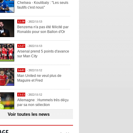
Chelsea - Koulibaly : "Les seuls
fautifs c'est nous"
12:30
- 2022/11/13
Benzema n'a pas été félicité par
Ronaldo pour son Ballon d'Or
12:27
- 2022/11/13
Arsenal prend 5 points d'avance
sur Man City
14:01
- 2022/11/12
Man United ne veut plus de
Maguire et Fred
13:13
- 2022/11/12
Allemagne : Hummels très déçu
par sa non sélection
Voir toutes les news
13:11
- 2022/11/12
Henry explique la chose qu'il
aime chez Benzema