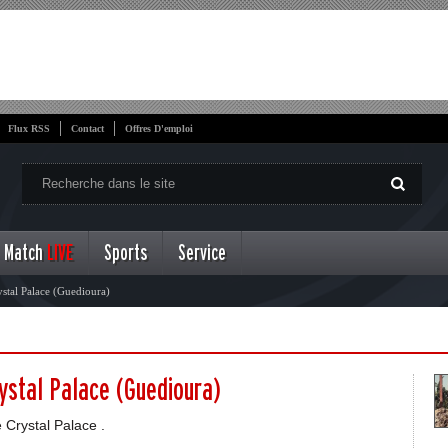
Flux RSS
Contact
Offres D'emploi
Match
LIVE
Sports
Service
stal Palace (Guedioura)
ystal Palace (Guedioura)
 Crystal Palace .