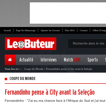
Accueil
Page De Démarrage
Ajouter Au Favoris
Flux RSS
Contact
Offres D'emp
Actualité
Interviews
Match
LIVE
Sports
Vous êtes ici :
»
Coupe du Monde
»
Fernandinho pense à City avant la Seleção
COUPE DU MONDE
Fernandinho pense à City avant la Seleção
Fernandinho : "J'ai eu ma chance face à l'Afrique du Sud et j'ai tou