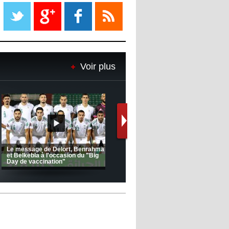
Liverpool mis en vente par son
propriétaire
08:18
- 2022/11/08
Le Barça savoure sa première
place et chambre le Real Madrid
Voir plus
08:16
- 2022/11/08
Real - Ancelotti : "On a joué trop
de matchs"
12:39
- 2022/11/06
Real : Les dirigeants veulent le
départ d'Hazard cet hiver
-
Ligue 1 Mobilis (23ème journée):
CRB: Entretien avec Toufik
MCO 5 – USB 0
Korichi