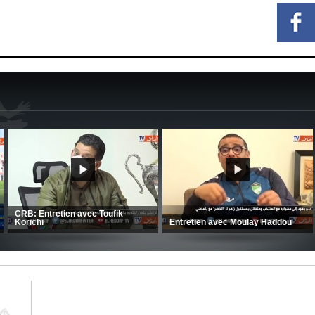
ge
 FC
CSC: La préparation des hommes
(Coupe de la CAF) Nkana FC 1 
d’Amrani se poursuit en Tunisie
CRB 0