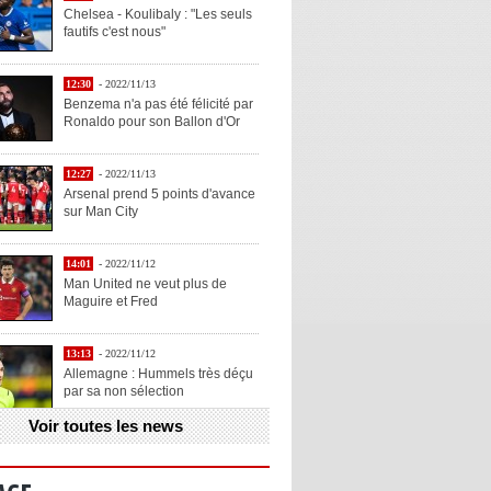
Chelsea - Koulibaly : "Les seuls
fautifs c'est nous"
12:30
- 2022/11/13
Benzema n'a pas été félicité par
Ronaldo pour son Ballon d'Or
12:27
- 2022/11/13
Arsenal prend 5 points d'avance
sur Man City
14:01
- 2022/11/12
Man United ne veut plus de
Maguire et Fred
13:13
- 2022/11/12
Allemagne : Hummels très déçu
par sa non sélection
Voir toutes les news
13:11
- 2022/11/12
Henry explique la chose qu'il
aime chez Benzema