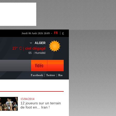
-
FR
|
ع
Jeudi 06 Août 2026 20:09
ALGER
27
° C |
ciel dégagé
65
: Humidité
Vidéo
|
|
Facebook
Twitter
Rss
Photo
15/04/2014
12 joueurs sur un terrain
de foot en... Iran !