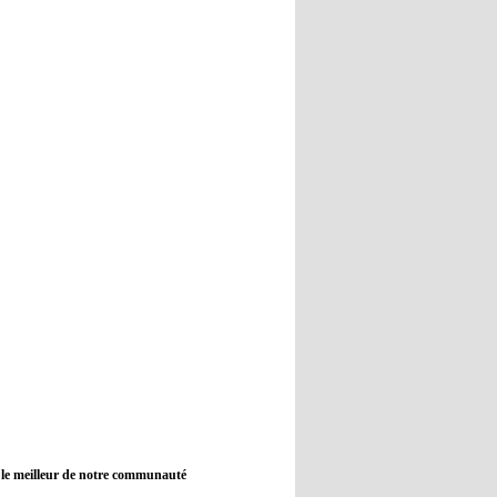
12:45
- 2022/11/09
Real : Guti critique l'absence de
Benzema
12:35
- 2022/11/09
Man City : Haaland reste sur le
banc de touche
12:33
- 2022/11/09
Real : Benzema toujours forfait
pour le dernier match avant le
Mondial
11:46
- 2022/11/09
Manchester City ne payait plus
Benjamin Mendy
12:17
- 2022/11/08
Man United : Choupo-Moting
ciblé pour remplacer Ronaldo ?
 le meilleur de notre communauté
08:21
- 2022/11/08