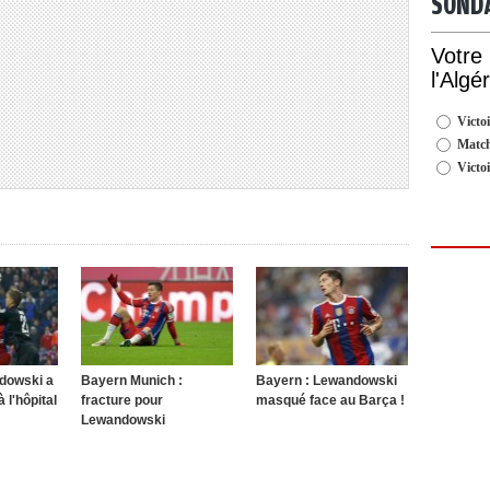
SOND
Votre
l'Algé
Victoi
Match
Victo
dowski a
Bayern Munich :
Bayern : Lewandowski
 l'hôpital
fracture pour
masqué face au Barça !
Lewandowski