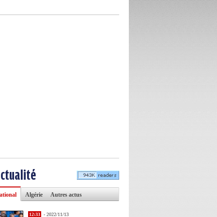
actualité
ational
Algérie
Autres actus
12:33
- 2022/11/13