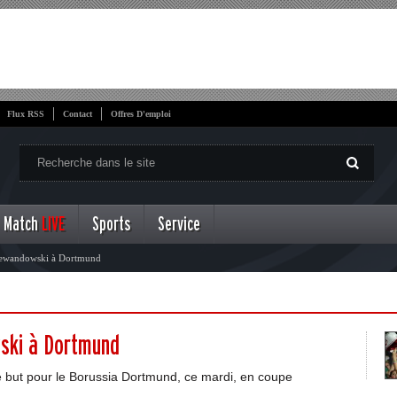
Flux RSS
Contact
Offres D'emploi
Match
LIVE
Sports
Service
Lewandowski à Dortmund
ski à Dortmund
 but pour le Borussia Dortmund, ce mardi, en coupe