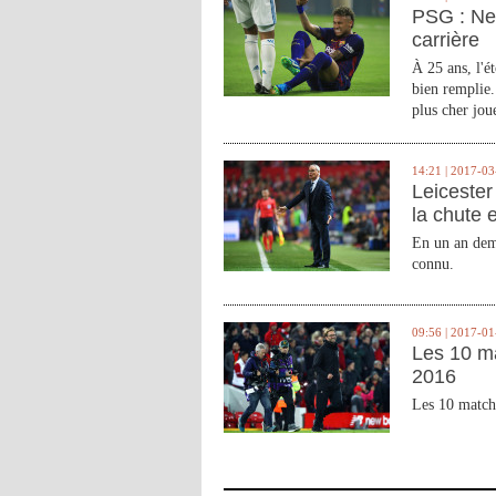
PSG : Ne
carrière
À 25 ans, l'é
bien remplie.
plus cher joue
14:21 | 2017-03
Leicester 
la chute 
En un an demi
connu.
09:56 | 2017-01
Les 10 m
2016
Les 10 match