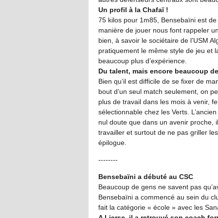
Un profil à la Chafaï !
75 kilos pour 1m85, Bensebaïni est de 
manière de jouer nous font rappeler u
bien, à savoir le sociétaire de l’USM 
pratiquement le même style de jeu et 
beaucoup plus d’expérience.
Du talent, mais encore beaucoup d
Bien qu’il est difficile de se fixer de 
bout d’un seul match seulement, on pe
plus de travail dans les mois à venir, 
sélectionnable chez les Verts. L’ancie
nul doute que dans un avenir proche, il 
travailler et surtout de ne pas griller
épilogue.
--------
Bensebaïni a débuté au CSC
Beaucoup de gens ne savent pas qu’av
Bensebaïni a commencé au sein du club
fait la catégorie « école » avec les Sa
A Lierse, il a retrouvé son coach fo