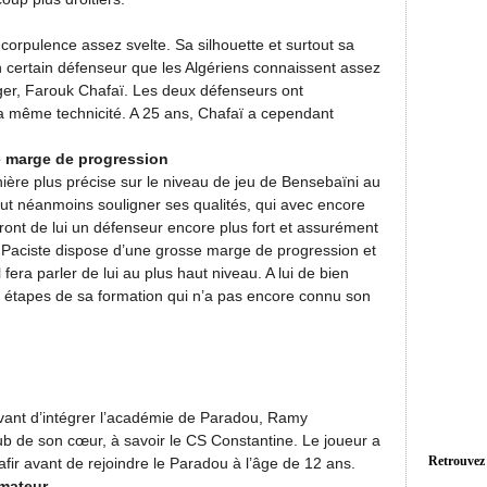
corpulence assez svelte. Sa silhouette et surtout sa
n certain défenseur que les Algériens connaissent assez
Alger, Farouk Chafaï. Les deux défenseurs ont
la même technicité. A 25 ans, Chafaï a cependant
e marge de progression
manière plus précise sur le niveau de jeu de Bensebaïni au
ut néanmoins souligner ses qualités, qui avec encore
feront de lui un défenseur encore plus fort et assurément
n Paciste dispose d’une grosse marge de progression et
fera parler de lui au plus haut niveau. A lui de bien
 les étapes de sa formation qui n’a pas encore connu son
ant d’intégrer l’académie de Paradou, Ramy
 de son cœur, à savoir le CS Constantine. Le joueur a
Retrouvez
nafir avant de rejoindre le Paradou à l’âge de 12 ans.
rmateur