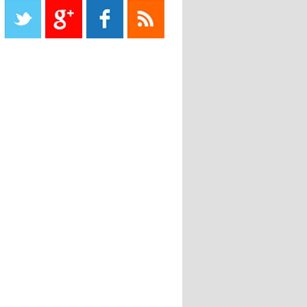
propriétaire
08:18
- 2022/11/08
Le Barça savoure sa première
place et chambre le Real Madrid
08:16
- 2022/11/08
Real - Ancelotti : "On a joué trop
de matchs"
12:39
- 2022/11/06
Real : Les dirigeants veulent le
départ d'Hazard cet hiver