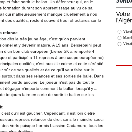
SOND
 et faire sortir le ballon. Un défenseur qui, on le
de formation durant son apprentissage au vu de sa
Votre
 détail qui malheureusement manque cruellement à nos
l'Algé
nt des qualités, restent souvent très réfractaires sur le
Victoi
a relance
Match
ion dès le très jeune âge, c’est qu’on parvient
Victo
ionnel et y devenir mature. A 19 ans, Bensebaïni peut
sein d’un bon club européen (Lierse SK a remporté 4
ue et participé à 11 reprises à une coupe européenne)
incipales qualités, c’est aussi le calme et cette sérénité
sûr de ses qualités et de ce qu’il veut faire sur le
cis surtout dans ses relances et ses sorties de balle. Dans
siment perdu aucune. Le joueur n’est pas du tout le
t dégager n’importe comment le ballon lorsqu’il y a
e toujours faire en sorte de sortir le ballon sur les
it
 c’est qu’il est gaucher. Cependant, il est loin d’être
lusieurs reprises relancer du droit sans le moindre souci
é des Verts puisque hormis Liassine Cadamuro, tous les
oup plus droitiers.