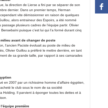
, la direction de Lierse a fini par se séparer de son
cembre dernier. Dans un premier temps, Herman
û cependant vite démissionner en raison de quelques
 Guillou, alors entraineur des Espoirs, a été nommé
 passage plusieurs cadres de l’équipe partir. Olivier
 Bensebaïni puisque c’est lui qui l’a formé durant cinq
e milieu avant de changer de poste
on, l’ancien Paciste évoluait au poste de milieu de
, Olivier Guillou a préféré le mettre derrière, en tant
ment de sa grande taille, par rapport à ses camarades
gyptien
auvé en 2007 par un richissime homme d’affaire égyptien,
cheté le club sous le nom de sa société
 Holding. Il parvient à éponger toutes les dettes et à
ison.
 l’équipe première