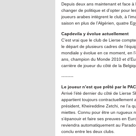
Depuis deux ans maintenant et face à la
changer de politique et d’opter pour l
joueurs arabes intègrent le club, à l’
saison en plus de l’Algérien, quatre E
Capdevila y évolue actuellement
C’est vrai que le club de Lierse comp
le départ de plusieurs cadres de l’équ
mondiale y évolue en ce moment, en l’
ans, champion du Monde 2010 et d’Eur
carrière de joueur du côté de la Belgiq
--------
Le joueur n’est que prêté par le PAC
Arrivé l’été dernier du côté de Liers
appartient toujours contractuellement a
président, Kheireddine Zetchi, ne l’a q
miettes. Connu pour être un rugueux né
s’épanouir et faire ses preuves en Europ
reviendra automatiquement au Paradou à
conclu entre les deux clubs.