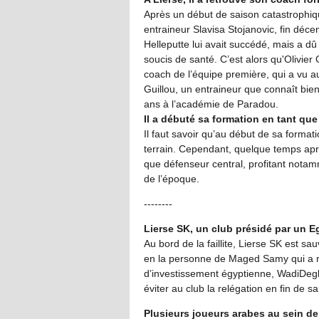
Après un début de saison catastrophique
entraineur Slavisa Stojanovic, fin dé
Helleputte lui avait succédé, mais a d
soucis de santé. C’est alors qu'Olivier
coach de l’équipe première, qui a vu au
Guillou, un entraineur que connaît bien
ans à l’académie de Paradou.
Il a débuté sa formation en tant qu
Il faut savoir qu’au début de sa formati
terrain. Cependant, quelque temps après
que défenseur central, profitant notam
de l’époque.
--------
Lierse SK, un club présidé par un E
Au bord de la faillite, Lierse SK est s
en la personne de Maged Samy qui a ra
d’investissement égyptienne, WadiDegla
éviter au club la relégation en fin de sa
Plusieurs joueurs arabes au sein de