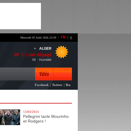
-
FR
|
ع
Mercredi 05 Août 2026 23:39
ALGER
26
° C |
ciel dégagé
58
: Humidité
Vidéo
|
|
Facebook
Twitter
Rss
Photo
13/04/2014
Pellegrini tacle Mourinho
et Rodgers !