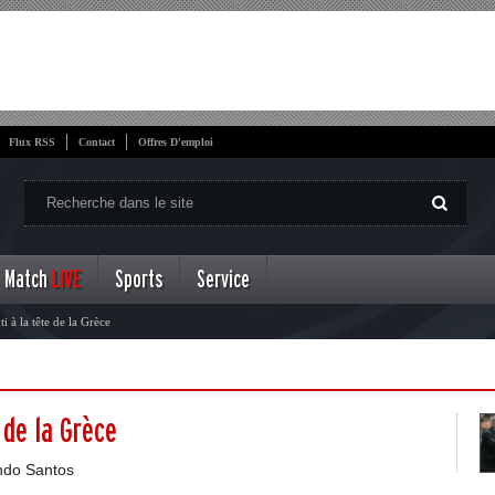
Flux RSS
Contact
Offres D'emploi
Match
LIVE
Sports
Service
ti à la tête de la Grèce
e de la Grèce
ando Santos