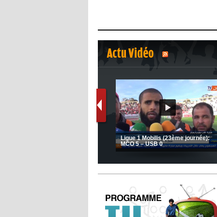
Actu Vidéo
1
2
s
(Coupe de la CAF) Nkana FC 1 -
Ligue 1 Mobilis (23ème journée):
CRB 0
MCO 5 – USB 0