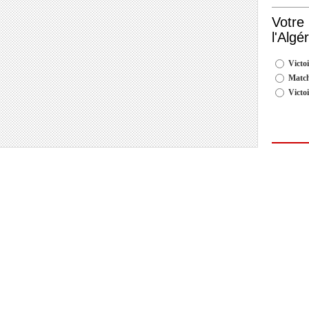
Votre
l'Algé
Victoi
Match
Victo