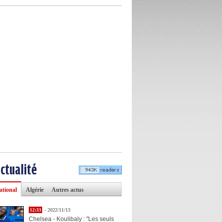
actualité
ational
Algérie
Autres actus
12:33
- 2022/11/13
Chelsea - Koulibaly : "Les seuls