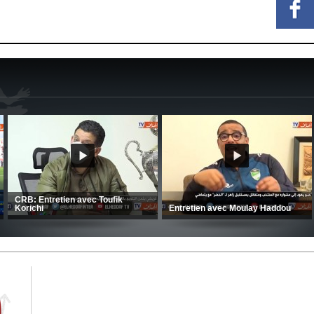
CRB: Entretien avec Toufik
Korichi
Entretien avec Moulay Haddou