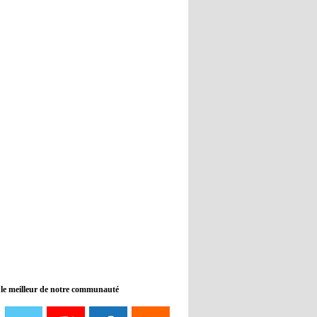
Real : Guti critique l'absence de
Benzema
12:35
- 2022/11/09
Man City : Haaland reste sur le
banc de touche
12:33
- 2022/11/09
Real : Benzema toujours forfait
pour le dernier match avant le
Mondial
11:46
- 2022/11/09
Manchester City ne payait plus
Benjamin Mendy
12:17
- 2022/11/08
Man United : Choupo-Moting
ciblé pour remplacer Ronaldo ?
 le meilleur de notre communauté
08:21
- 2022/11/08
Liverpool mis en vente par son
propriétaire