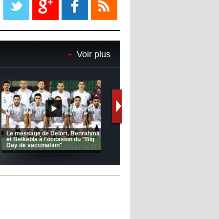
08:18
- 2022/11/08
Le Barça savoure sa première
place et chambre le Real Madrid
Voir plus
08:16
- 2022/11/08
Real - Ancelotti : "On a joué trop
de matchs"
12:39
- 2022/11/06
Real : Les dirigeants veulent le
départ d'Hazard cet hiver
Le message de Delort, Benrahma
et Belkebla à l'occasion du "Big
Day de vaccination"