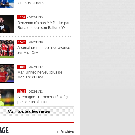
fautifs c'est nous"
12:30
- 2022/11/13
Benzema n'a pas été félicité par
Ronaldo pour son Ballon d'Or
12:27
- 2022/11/13
Arsenal prend 5 points d'avance
sur Man City
14:01
- 2022/11/12
Man United ne veut plus de
Maguire et Fred
13:13
- 2022/11/12
Allemagne : Hummels très déçu
par sa non sélection
Voir toutes les news
13:11
- 2022/11/12
Henry explique la chose qu'il
aime chez Benzema
AGE
Archive