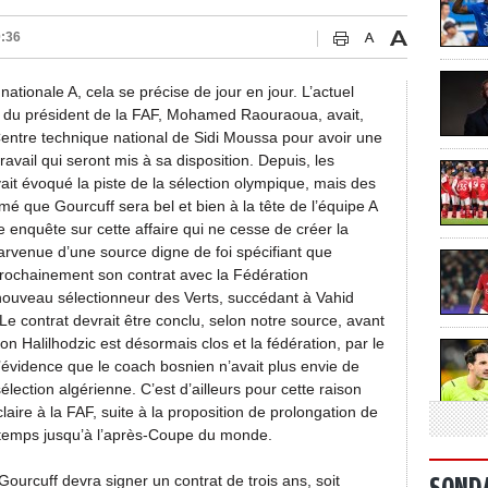
0:36
 nationale A, cela se précise de jour en jour. L’actuel
on du président de la FAF, Mohamed Raouraoua, avait,
u Centre technique national de Sidi Moussa pour avoir une
avail qui seront mis à sa disposition. Depuis, les
vait évoqué la piste de la sélection olympique, mais des
é que Gourcuff sera bel et bien à la tête de l’équipe A
 enquête sur cette affaire qui ne cesse de créer la
arvenue d’une source digne de foi spécifiant que
 prochainement son contrat avec la Fédération
 nouveau sélectionneur des Verts, succédant à Vahid
e contrat devrait être conclu, selon notre source, avant
eton Halilhodzic est désormais clos et la fédération, par le
l’évidence que le coach bosnien n’avait plus envie de
élection algérienne. C’est d’ailleurs pour cette raison
laire à la FAF, suite à la proposition de prolongation de
u temps jusqu’à l’après-Coupe du monde.
Gourcuff devra signer un contrat de trois ans, soit