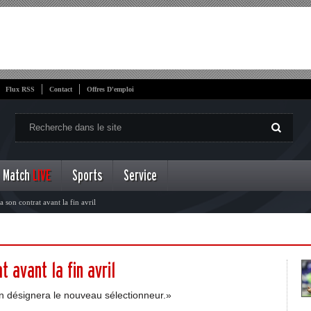
Flux RSS
Contact
Offres D'emploi
Match
LIVE
Sports
Service
 son contrat avant la fin avril
 avant la fin avril
 on désignera le nouveau sélectionneur.»