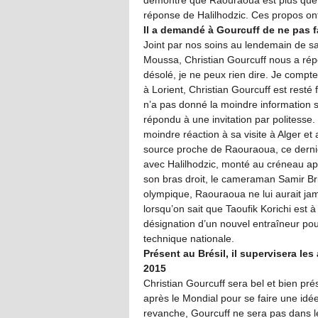
démontre que Raouraoua est plus que j
réponse de Halilhodzic. Ces propos ont
Il a demandé à Gourcuff de ne pas f
Joint par nos soins au lendemain de sa 
Moussa, Christian Gourcuff nous a rép
désolé, je ne peux rien dire. Je compt
à Lorient, Christian Gourcuff est res
n’a pas donné la moindre information sur
répondu à une invitation par politesse. 
moindre réaction à sa visite à Alger et
source proche de Raouraoua, ce dernier
avec Halilhodzic, monté au créneau aprè
son bras droit, le cameraman Samir Brix
olympique, Raouraoua ne lui aurait jam
lorsqu’on sait que Taoufik Korichi est à
désignation d’un nouvel entraîneur pou
technique nationale.
Présent au Brésil, il supervisera les
2015
Christian Gourcuff sera bel et bien prés
après le Mondial pour se faire une idé
revanche, Gourcuff ne sera pas dans le