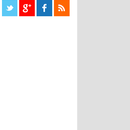
propriétaire
08:18
- 2022/11/08
Le Barça savoure sa première
place et chambre le Real Madrid
08:16
- 2022/11/08
Real - Ancelotti : "On a joué trop
de matchs"
12:39
- 2022/11/06
Real : Les dirigeants veulent le
départ d'Hazard cet hiver