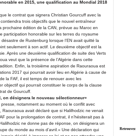
honorable en 2015, une qualification au Mondial 2018
ue le contrat que signera Christian Gourcuff avec la
ontiendra trois objectifs que le nouvel entraîneur
la prochaine édition de la CAN, prévue au Maroc en
e participation honorable sur les terres du royaume
le désastre de Rustenburg lorsque l’EN avait quitté la
int seulement à son actif. Le deuxième objectif est la
. Après une deuxième qualification de suite des Verts
oua veut que la présence de l’Algérie dans cette
dition. Enfin, la troisième aspiration de Raouraoua est
tions 2017 qui pourrait avoir lieu en Algérie à cause de
 de la FAF, il est temps de renouer avec les
r objectif qui pourrait constituer le corps de la clause
rat de Gourcuff.
il, on désignera le nouveau sélectionneur»
la presse, notamment au moment où le conflit avec
, Raouraoua avait déclaré que si Halilhodzic ne venait
F pour la prolongation de contrat, il n’hésiterait pas à
i Halilhodzic ne donne pas de réponse, on désignera un
Retrouvez
upe du monde au mois d’avril.» Une déclaration qui