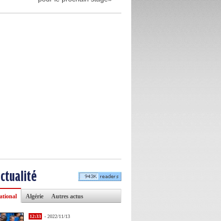
actualité
ational
Algérie
Autres actus
12:33
- 2022/11/13