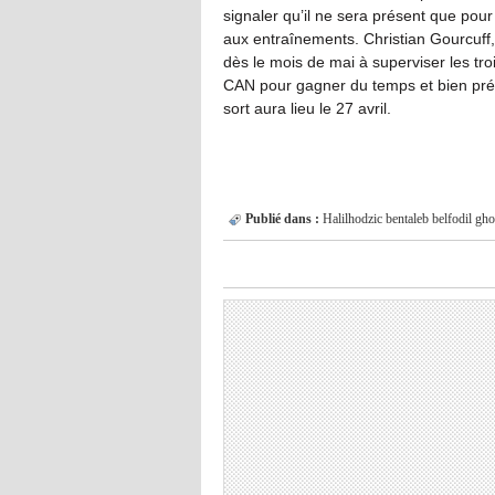
signaler qu’il ne sera présent que pou
aux entraînements. Christian Gourcuff
dès le mois de mai à superviser les tro
CAN pour gagner du temps et bien prépa
sort aura lieu le 27 avril.
Publié dans :
Halilhodzic
bentaleb
belfodil
gho