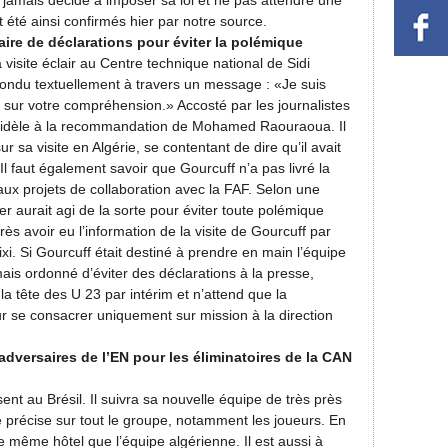
amais décidé à imposer sa loi et ne pas attendre une
 été ainsi confirmés hier par notre source.
aire de déclarations pour éviter la polémique
visite éclair au Centre technique national de Sidi
ondu textuellement à travers un message : «Je suis
e sur votre compréhension.» Accosté par les journalistes
té fidèle à la recommandation de Mohamed Raouraoua. Il
 sa visite en Algérie, se contentant de dire qu’il avait
Il faut également savoir que Gourcuff n’a pas livré la
 aux projets de collaboration avec la FAF. Selon une
 aurait agi de la sorte pour éviter toute polémique
s avoir eu l’information de la visite de Gourcuff par
i. Si Gourcuff était destiné à prendre en main l’équipe
ais ordonné d’éviter des déclarations à la presse,
 la tête des U 23 par intérim et n’attend que la
r se consacrer uniquement sur mission à la direction
 adversaires de l’EN pour les éliminatoires de la CAN
ent au Brésil. Il suivra sa nouvelle équipe de très près
e précise sur tout le groupe, notamment les joueurs. En
 même hôtel que l’équipe algérienne. Il est aussi à