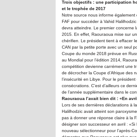
Trois objectifs : une participation 
et le trophée de 2017
Notre source nous informe également q
FAF pour succéder à Vahid Halilhodzic c
devra atteindre. Le premier concerne 
2015. En effet, Raouraoua mise sur un
chérifien. Le président tient à effacer 
CAN par la petite porte avec un seul po
Coupe du monde 2018 prévue en Russie
au Mondial pour l’édition 2014, Raoura
compétition devienne carrément une tra
de décrocher la Coupe d’Afrique des na
l’insécurité en Libye. Pour le président
consécrations. C’est d’ailleurs ce dernie
de l’année supplémentaire dans le cont
Raouraoua l’avait bien dit : «En avr
Lors de ses dernières déclarations à 
Halilhodzic avait atteint son paroxysme
pas à donner une réponse claire à la FA
désigner son successeur en avril : «S
nouveau sélectionneur pour l’après-Co