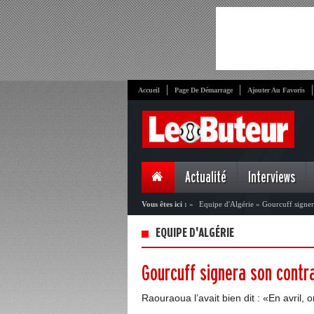
Accueil
Page De Démarrage
Ajouter Au Favoris
Actualité
Interviews
Vous êtes ici :
»
Equipe d'Algérie
»
Gourcuff signera
EQUIPE D'ALGÉRIE
Gourcuff signera son contrat
Raouraoua l’avait bien dit : «En avril,