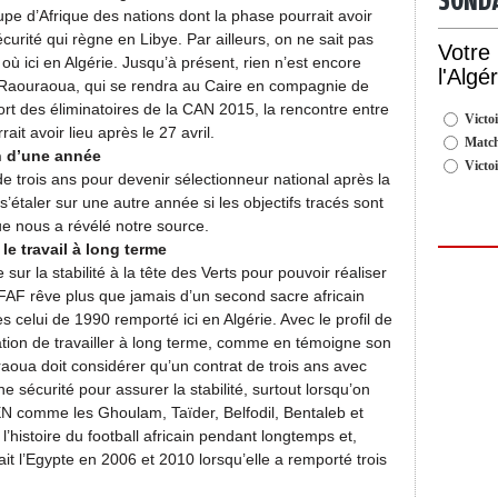
SOND
upe d’Afrique des nations dont la phase pourrait avoir
écurité qui règne en Libye. Par ailleurs, on ne sait pas
Votre
ù ici en Algérie. Jusqu’à présent, rien n’est encore
l'Algé
 Raouraoua, qui se rendra au Caire en compagnie de
ort des éliminatoires de la CAN 2015, la rencontre entre
Victoi
ait avoir lieu après le 27 avril.
Match
n d’une année
Victo
de trois ans pour devenir sélectionneur national après la
étaler sur une autre année si les objectifs tracés sont
que nous a révélé notre source.
 le travail à long terme
 la stabilité à la tête des Verts pour pouvoir réaliser
a FAF rêve plus que jamais d’un second sacre africain
ès celui de 1990 remporté ici en Algérie. Avec le profil de
tation de travailler à long terme, comme en témoigne son
aoua doit considérer qu’un contrat de trois ans avec
sécurité pour assurer la stabilité, surtout lorsqu’on
’EN comme les Ghoulam, Taïder, Belfodil, Bentaleb et
 l’histoire du football africain pendant longtemps et,
ait l’Egypte en 2006 et 2010 lorsqu’elle a remporté trois