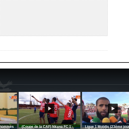
MCA: Kaci-Saïd évoque le large
succès du Mouloudia face au FC
CSC: La préparation des hommes