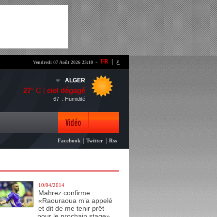
-
FR
|
ع
Vendredi 07 Août 2026 23:10
ALGER
27
° C |
ciel dégagé
67
: Humidité
Vidéo
|
|
Facebook
Twitter
Rss
Photo
10/04/2014
Mahrez confirme :
«Raouraoua m’a appelé
et dit de me tenir prêt
pour le prochain stage»