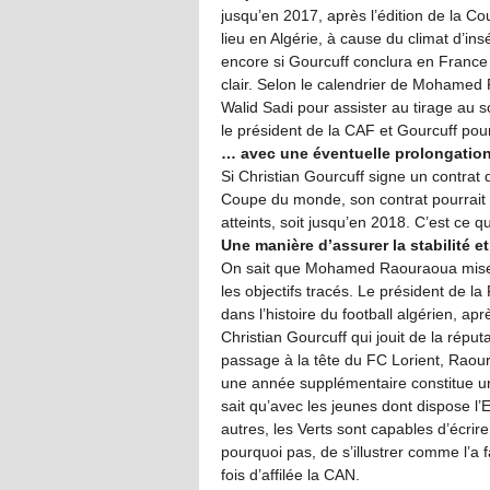
jusqu’en 2017, après l’édition de la Co
lieu en Algérie, à cause du climat d’ins
encore si Gourcuff conclura en France o
clair. Selon le calendrier de Mohamed
Walid Sadi pour assister au tirage au s
le président de la CAF et Gourcuff pourr
… avec une éventuelle prolongatio
Si Christian Gourcuff signe un contrat 
Coupe du monde, son contrat pourrait s’
atteints, soit jusqu’en 2018. C’est ce 
Une manière d’assurer la stabilité et
On sait que Mohamed Raouraoua mise sur
les objectifs tracés. Le président de l
dans l’histoire du football algérien, apr
Christian Gourcuff qui jouit de la répu
passage à la tête du FC Lorient, Raour
une année supplémentaire constitue une 
sait qu’avec les jeunes dont dispose l
autres, les Verts sont capables d’écrire
pourquoi pas, de s’illustrer comme l’a f
fois d’affilée la CAN.