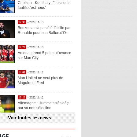
Chelsea - Koulibaly : "Les seuls
fautifs c'est nous"
12:30
- 2022/11/13
Benzema n'a pas été félicité par
Ronaldo pour son Ballon d'Or
12:27
- 2022/11/13
Arsenal prend 5 points d'avance
sur Man City
14:01
- 2022/11/12
Man United ne veut plus de
Maguire et Fred
13:13
- 2022/11/12
Allemagne : Hummels très déçu
par sa non sélection
Voir toutes les news
13:11
- 2022/11/12
Henry explique la chose qu'il
aime chez Benzema