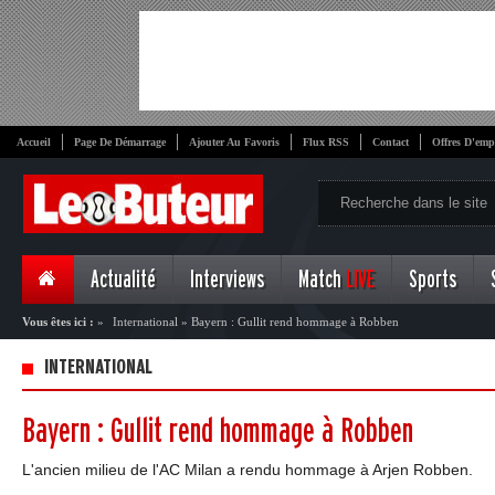
Accueil
Page De Démarrage
Ajouter Au Favoris
Flux RSS
Contact
Offres D'emp
Actualité
Interviews
Match
LIVE
Sports
Vous êtes ici :
»
International
»
Bayern : Gullit rend hommage à Robben
INTERNATIONAL
Bayern : Gullit rend hommage à Robben
L'ancien milieu de l'AC Milan a rendu hommage à Arjen Robben.