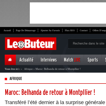
Accueil
Page De Démarrage
Ajouter Au Favoris
Flux RSS
Contact
Offres D'emp
Actualité
Interviews
Match
LIVE
Sports
Vous êtes ici :
»
Afrique
»
Maroc: Belhanda de retour à Montpllier !
AFRIQUE
Maroc: Belhanda de retour à Montpllier !
Transféré l’été dernier à la surprise généra