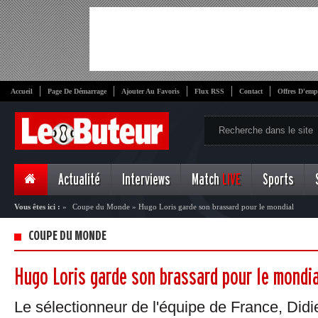
Accueil
Page De Démarrage
Ajouter Au Favoris
Flux RSS
Contact
Offres D'emp
Actualité
Interviews
Match
LIVE
Sports
Vous êtes ici :
»
Coupe du Monde
»
Hugo Loris garde son brassard pour le mondial
COUPE DU MONDE
Hugo Loris garde son brassard pour le mondi
Le sélectionneur de l'équipe de France, Did