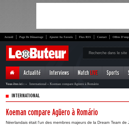
Accueil
Page De Démarrage
Ajouter Au Favoris
Flux RSS
Contact
Offres D'emp
Actualité
Interviews
Match
LIVE
Sports
Vous êtes ici :
»
International
»
Koeman compare Agüero à Romário
INTERNATIONAL
Koeman compare Agüero à Romário
Néerlandais était l'un des membres majeurs de la Dream Team de J