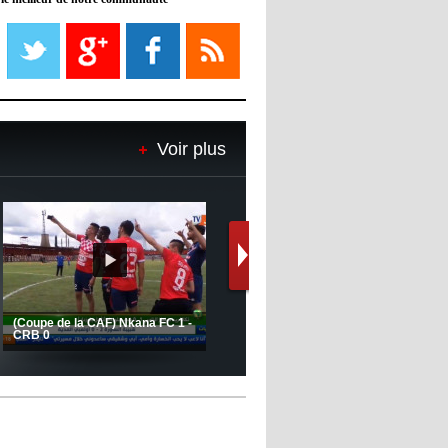
08:21
- 2022/11/08
Liverpool mis en vente par son
propriétaire
08:18
- 2022/11/08
Le Barça savoure sa première
place et chambre le Real Madrid
Voir plus
08:16
- 2022/11/08
Real - Ancelotti : "On a joué trop
de matchs"
12:39
- 2022/11/06
Real : Les dirigeants veulent le
départ d'Hazard cet hiver
(Coupe de la CAF) Nkana FC 1 -
CRB 0