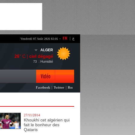
-
FR
|
ع
Vendredi 07 Août 2026 02:16
ALGER
26
° C |
ciel dégagé
73
: Humidité
Vidéo
|
|
Facebook
Twitter
Rss
Photo
27/11/2014
Khoukhi cet algérien qui
fait le bonheur des
Qataris