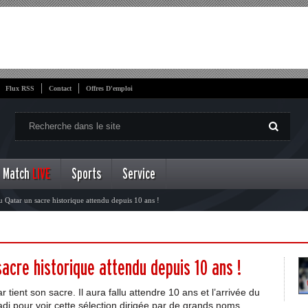
Flux RSS
Contact
Offres D'emploi
Match
LIVE
Sports
Service
u Qatar un sacre historique attendu depuis 10 ans !
acre historique attendu depuis 10 ans !
 tient son sacre. Il aura fallu attendre 10 ans et l’arrivée du
di pour voir cette sélection dirigée par de grands noms