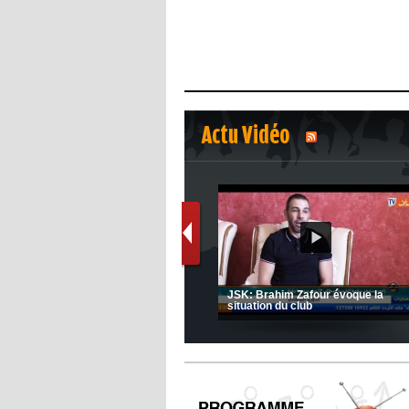
Actu Vidéo
1
2
Le message de Delort, Benrahma
et Belkebla à l'occasion du "Big
JSK: Brahim Zafour évoque la
Day de vaccination"
situation du club