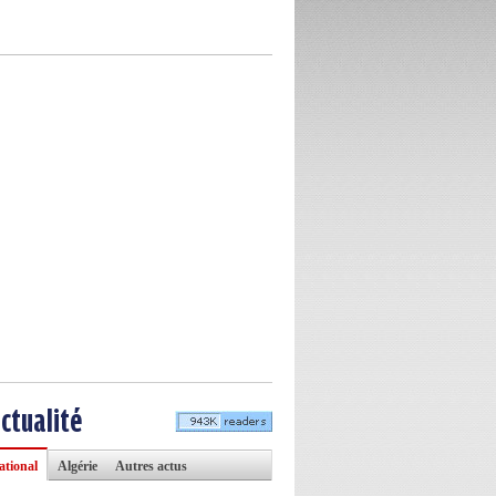
actualité
ational
Algérie
Autres actus