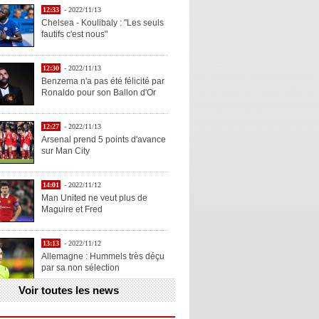
12:33
- 2022/11/13
Chelsea - Koulibaly : "Les seuls
fautifs c'est nous"
12:30
- 2022/11/13
Benzema n'a pas été félicité par
Ronaldo pour son Ballon d'Or
12:27
- 2022/11/13
Arsenal prend 5 points d'avance
sur Man City
14:01
- 2022/11/12
Man United ne veut plus de
Maguire et Fred
13:13
- 2022/11/12
Allemagne : Hummels très déçu
par sa non sélection
Voir toutes les news
13:11
- 2022/11/12
Henry explique la chose qu'il