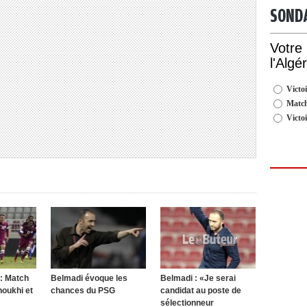
SOND
Votre
l'Algé
Victoi
Match
Victo
r: Match
Belmadi évoque les
Belmadi : «Je serai
houkhi et
chances du PSG
candidat au poste de
sélectionneur