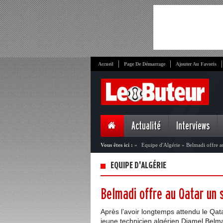
Accueil
Page De Démarrage
Ajouter Au Favoris
Actualité
Interviews
Vous êtes ici :
»
Equipe d'Algérie
»
Belmadi offre a
EQUIPE D'ALGÉRIE
Belmadi offre au Qatar un s
Après l’avoir longtemps attendu le Qatar
jeune technicien algérien Djamel Belma