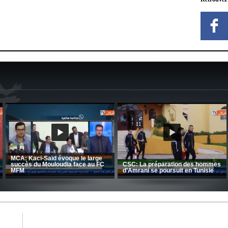
MCA: Kaci-Saïd évoque le large
succès du Mouloudia face au FC
CSC: La préparation des hommes
MFM
d’Amrani se poursuit en Tunisie