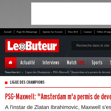
Accueil
Page De Démarrage
Ajouter Au Favoris
Flux RSS
Contact
Offres D'emp
Actualité
Interviews
Match
LIVE
Sports
Vous êtes ici :
»
Ligue des Champions
»
PSG-Maxwell: "Amsterdam m'a permis de deveni
LIGUE DES CHAMPIONS
PSG-Maxwell: "Amsterdam m'a permis de dev
A l'instar de Zlatan Ibrahimovic, Maxwell s'es