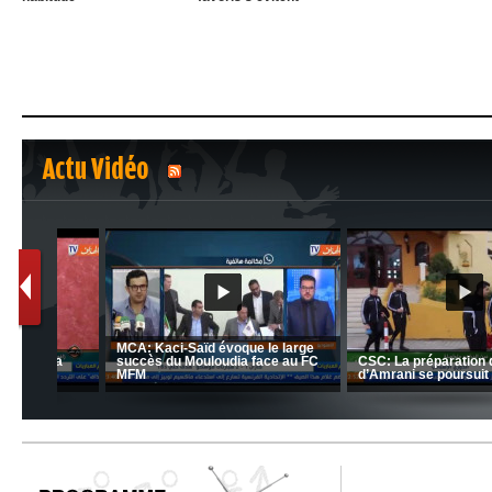
Actu Vidéo
1
2
nrahma
MCA: Kaci-Saïd évoque le l
 "Big
JSK: Brahim Zafour évoque la
succès du Mouloudia face a
situation du club
MFM