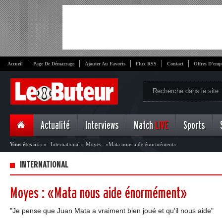
Accueil
Page De Démarrage
Ajouter Au Favoris
Flux RSS
Contact
Offres D'emp
Actualité
Interviews
Match
LIVE
Sports
Vous êtes ici :
»
International
»
Moyes : «Mata nous aide énormément»
INTERNATIONAL
Moyes : «Mata nous aide énormément»
"Je pense que Juan Mata a vraiment bien joué et qu'il nous aide"