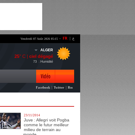
-
FR
|
ع
Vendredi 07 Août 2026 05:15
ALGER
25
° C |
ciel dégagé
73
: Humidité
Vidéo
|
|
Facebook
Twitter
Rss
Photo
23/11/2014
Juve : Allegri voit Pogba
comme le futur meilleur
milieu de terrain au
monde