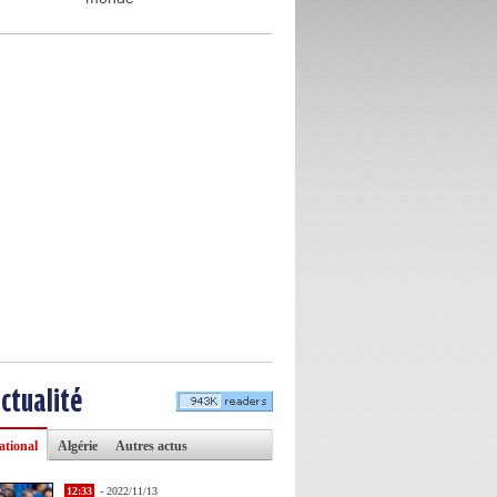
actualité
ational
Algérie
Autres actus
12:33
- 2022/11/13