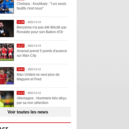
Chelsea - Koulibaly : "Les seuls
fautifs c'est nous"
12:30
- 2022/11/13
Benzema n'a pas été félicité par
Ronaldo pour son Ballon d'Or
12:27
- 2022/11/13
Arsenal prend 5 points d'avance
sur Man City
14:01
- 2022/11/12
Man United ne veut plus de
Maguire et Fred
13:13
- 2022/11/12
Allemagne : Hummels très déçu
par sa non sélection
Voir toutes les news
13:11
- 2022/11/12
Henry explique la chose qu'il
aime chez Benzema