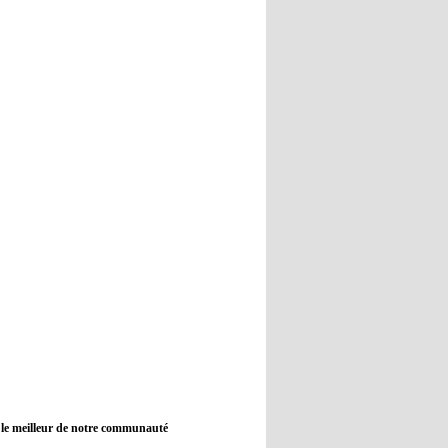
12:45
- 2022/11/09
Real : Guti critique l'absence de
Benzema
12:35
- 2022/11/09
Man City : Haaland reste sur le
banc de touche
12:33
- 2022/11/09
Real : Benzema toujours forfait
pour le dernier match avant le
Mondial
11:46
- 2022/11/09
Manchester City ne payait plus
Benjamin Mendy
12:17
- 2022/11/08
Man United : Choupo-Moting
ciblé pour remplacer Ronaldo ?
 le meilleur de notre communauté
08:21
- 2022/11/08