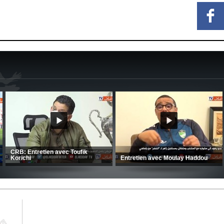
MCA: Kaci-Saïd évoque le large
succès du Mouloudia face au FC
CSC: La préparation des hommes
MFM
d’Amrani se poursuit en Tunisie