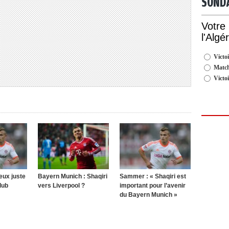
SOND
Votre
l'Algé
Victoi
Match
Victo
veux juste
Bayern Munich : Shaqiri
Sammer : « Shaqiri est
lub
vers Liverpool ?
important pour l’avenir
du Bayern Munich »