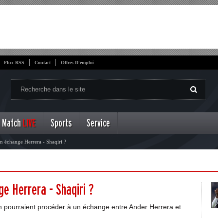
Flux RSS
Contact
Offres D'emploi
Match
LIVE
Sports
Service
n échange Herrera - Shaqiri ?
ge Herrera - Shaqiri ?
 pourraient procéder à un échange entre Ander Herrera et