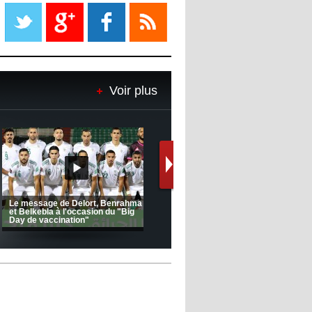
Liverpool mis en vente par son
propriétaire
08:18
- 2022/11/08
Le Barça savoure sa première
place et chambre le Real Madrid
Voir plus
08:16
- 2022/11/08
Real - Ancelotti : "On a joué trop
de matchs"
12:39
- 2022/11/06
Real : Les dirigeants veulent le
départ d'Hazard cet hiver
(Coupe de la CAF) Nkana FC 1 -
CRB 0