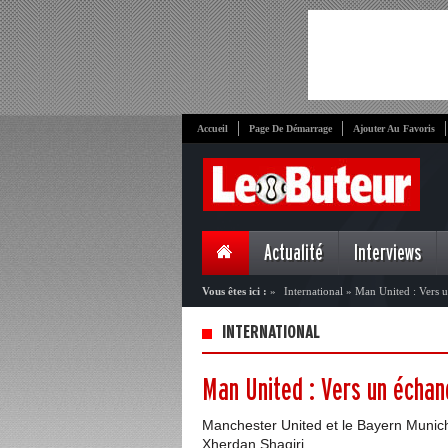
Accueil
Page De Démarrage
Ajouter Au Favoris
Actualité
Interviews
Vous êtes ici :
»
International
»
Man United : Vers u
INTERNATIONAL
Man United : Vers un échan
Manchester United et le Bayern Munich
Xherdan Shaqiri