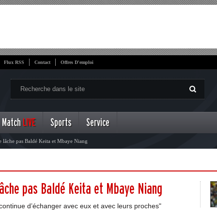
Flux RSS
Contact
Offres D'emploi
Match
LIVE
Sports
Service
ne lâche pas Baldé Keita et Mbaye Niang
 lâche pas Baldé Keita et Mbaye Niang
 continue d’échanger avec eux et avec leurs proches"