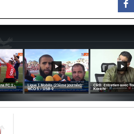
MCA: Kaci-Saïd évoque le large
succès du Mouloudia face au FC
CSC: La préparation des hommes
MFM
d’Amrani se poursuit en Tunisie