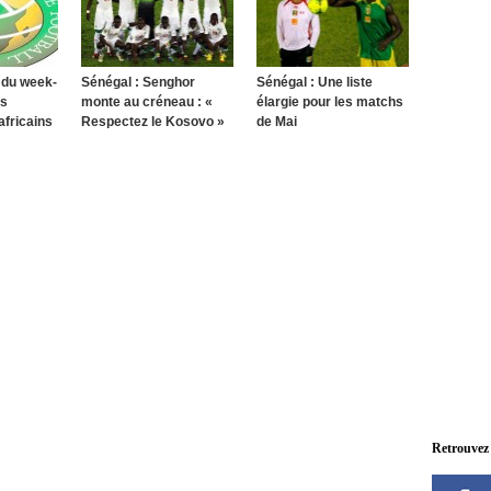
du week-
Sénégal : Senghor
Sénégal : Une liste
es
monte au créneau : «
élargie pour les matchs
fricains
Respectez le Kosovo »
de Mai
Retrouvez