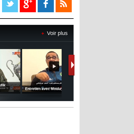
08:18
- 2022/11/08
Le Barça savoure sa première
place et chambre le Real Madrid
Voir plus
08:16
- 2022/11/08
Real - Ancelotti : "On a joué trop
de matchs"
12:39
- 2022/11/06
Real : Les dirigeants veulent le
départ d'Hazard cet hiver
(Coupe de la CAF) Nkana FC 1 -
CRB 0