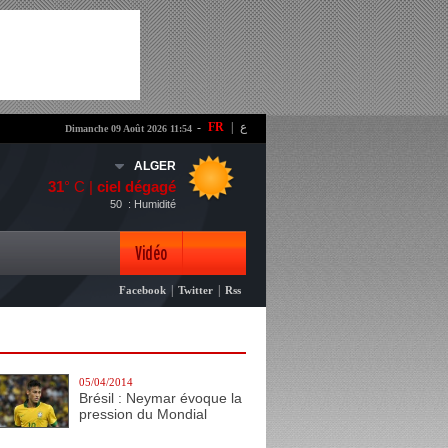
-
FR
|
ع
Dimanche 09 Août 2026 11:54
ALGER
31
° C |
ciel dégagé
50
: Humidité
Vidéo
|
|
Facebook
Twitter
Rss
Photo
05/04/2014
Brésil : Neymar évoque la
pression du Mondial