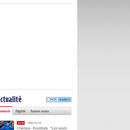
actualité
ational
Algérie
Autres actus
12:33
- 2022/11/13
Chelsea - Koulibaly : "Les seuls