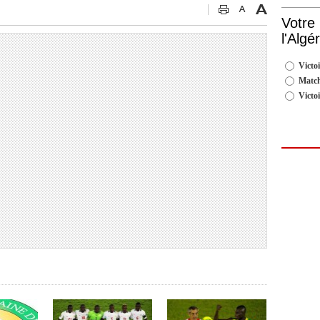
Votre
l'Algé
Victoi
Match
Victo