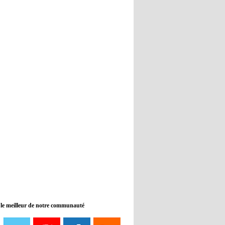
Real : Guti critique l'absence de
Benzema
12:35
- 2022/11/09
Man City : Haaland reste sur le
banc de touche
12:33
- 2022/11/09
Real : Benzema toujours forfait
pour le dernier match avant le
Mondial
11:46
- 2022/11/09
Manchester City ne payait plus
Benjamin Mendy
12:17
- 2022/11/08
Man United : Choupo-Moting
ciblé pour remplacer Ronaldo ?
 le meilleur de notre communauté
08:21
- 2022/11/08
Liverpool mis en vente par son
propriétaire