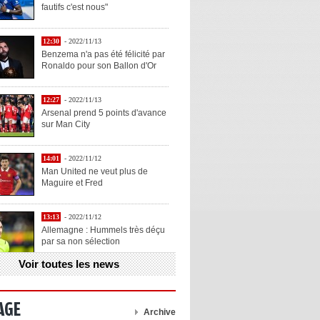
fautifs c'est nous"
12:30
- 2022/11/13
Benzema n'a pas été félicité par
Ronaldo pour son Ballon d'Or
12:27
- 2022/11/13
Arsenal prend 5 points d'avance
sur Man City
14:01
- 2022/11/12
Man United ne veut plus de
Maguire et Fred
13:13
- 2022/11/12
Allemagne : Hummels très déçu
par sa non sélection
Voir toutes les news
13:11
- 2022/11/12
Henry explique la chose qu'il
aime chez Benzema
AGE
Archive