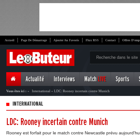
Accueil
Page De Démarrage
Ajouter Au Favoris
Flux RSS
Contact
Offres D'emp
Actualité
Interviews
Match
LIVE
Sports
Vous êtes ici :
»
International
»
LDC: Rooney incertain contre Munich
INTERNATIONAL
LDC: Rooney incertain contre Munich
Rooney est forfait pour le match contre Newcastle prévu aujourd'h