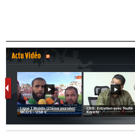
Actu Vidéo
1
2
C 1 -
Ligue 1 Mobilis (23ème journée):
CRB: Entretien avec Toufik
MCO 5 – USB 0
Korichi