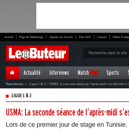
Accueil
Page De Démarrage
Ajouter Au Favoris
Flux RSS
Contact
Offres D'emp
Actualité
Interviews
Match
LIVE
Sports
Vous êtes ici :
»
Ligue 1 & 2
»
USMA: La seconde séance de l’après-midi s’est déroulée à l
LIGUE 1 & 2
USMA: La seconde séance de l’après-midi s’es
Lors de ce premier jour de stage en Tunisie,