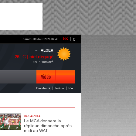
-
FR
|
ع
Samedi 08 Août 2026 04:49
ALGER
26
° C |
ciel dégagé
59
: Humidité
Vidéo
|
|
Facebook
Twitter
Rss
Photo
04/04/2014
Le MCA donnera la
réplique dimanche après
midi au WAT