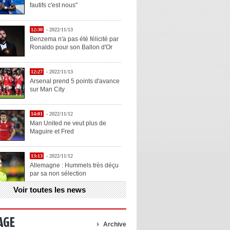
fautifs c'est nous"
12:30
- 2022/11/13
Benzema n'a pas été félicité par
Ronaldo pour son Ballon d'Or
12:27
- 2022/11/13
Arsenal prend 5 points d'avance
sur Man City
14:01
- 2022/11/12
Man United ne veut plus de
Maguire et Fred
13:13
- 2022/11/12
Allemagne : Hummels très déçu
par sa non sélection
Voir toutes les news
13:11
- 2022/11/12
Henry explique la chose qu'il
aime chez Benzema
AGE
Archive