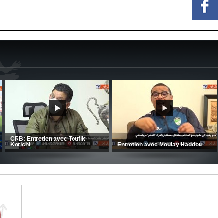
: Kaci-Saïd évoque le large
cès du Mouloudia face au FC
CSC: La préparation des hommes
(Cou
M
d’Amrani se poursuit en Tunisie
CRB