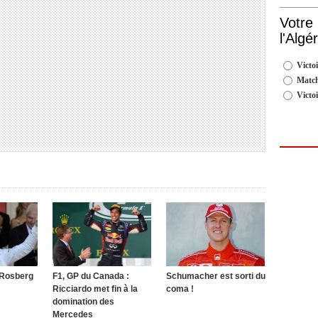
Votre
l'Algé
Victoi
Match
Victo
 Rosberg
F1, GP du Canada :
Schumacher est sorti du
Ricciardo met fin à la
coma !
domination des
Mercedes