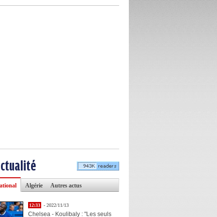
actualité
ational
Algérie
Autres actus
12:33
- 2022/11/13
Chelsea - Koulibaly : "Les seuls