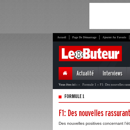
Accueil
Page De Démarrage
Ajouter Au Favoris
Actualité
Interviews
Vous êtes ici :
»
Formule 1
»
F1: Des nouvelles ras
FORMULE 1
F1: Des nouvelles rassura
Des nouvelles positives concernant l’é