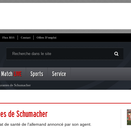
Flux RSS
Contact
Offres D'emploi
Match
LIVE
Sports
Service
surantes de Schumacher
ntes de Schumacher
tat de santé de l'allemand annoncé par son agent.