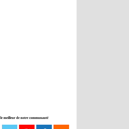
Real : Guti critique l'absence de
Benzema
12:35
- 2022/11/09
Man City : Haaland reste sur le
banc de touche
12:33
- 2022/11/09
Real : Benzema toujours forfait
pour le dernier match avant le
Mondial
11:46
- 2022/11/09
Manchester City ne payait plus
Benjamin Mendy
12:17
- 2022/11/08
Man United : Choupo-Moting
ciblé pour remplacer Ronaldo ?
 le meilleur de notre communauté
08:21
- 2022/11/08
Liverpool mis en vente par son
propriétaire