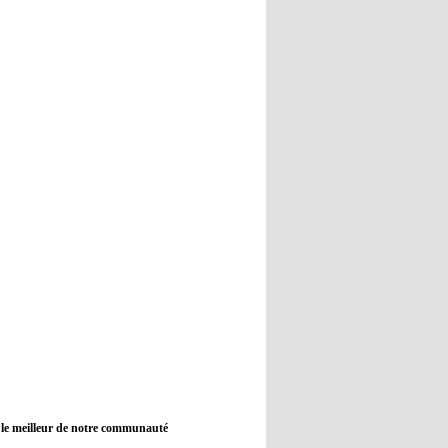
12:45
- 2022/11/09
Real : Guti critique l'absence de
Benzema
12:35
- 2022/11/09
Man City : Haaland reste sur le
banc de touche
12:33
- 2022/11/09
Real : Benzema toujours forfait
pour le dernier match avant le
Mondial
11:46
- 2022/11/09
Manchester City ne payait plus
Benjamin Mendy
12:17
- 2022/11/08
Man United : Choupo-Moting
ciblé pour remplacer Ronaldo ?
 le meilleur de notre communauté
08:21
- 2022/11/08