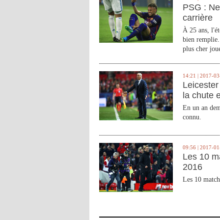
PSG : Ne
carrière
À 25 ans, l'é
bien remplie.
plus cher joue
14:21 | 2017-03
Leicester 
la chute 
En un an demi
connu.
09:56 | 2017-01
Les 10 m
2016
Les 10 match