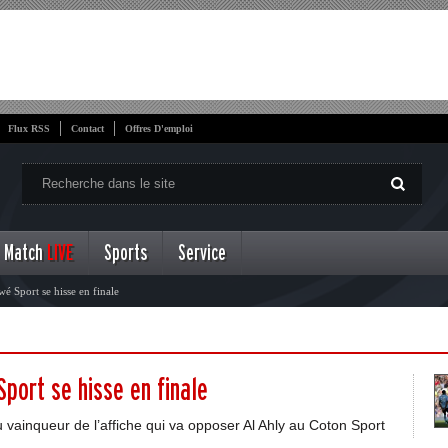
Flux RSS
Contact
Offres D'emploi
Match
LIVE
Sports
Service
é Sport se hisse en finale
port se hisse en finale
au vainqueur de l’affiche qui va opposer Al Ahly au Coton Sport