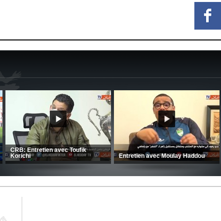
oque le large
dia face au FC
CSC: La préparation des hommes
(Coupe de la CAF) 
d’Amrani se poursuit en Tunisie
CRB 0