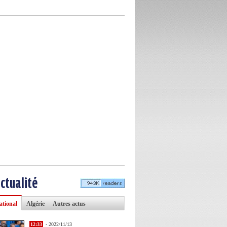
actualité
ational
Algérie
Autres actus
12:33
- 2022/11/13