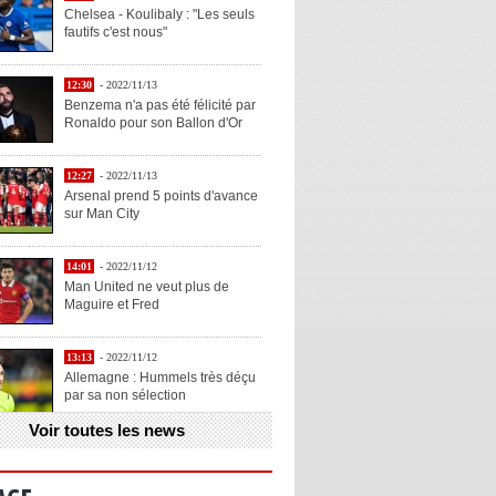
Chelsea - Koulibaly : "Les seuls
fautifs c'est nous"
12:30
- 2022/11/13
Benzema n'a pas été félicité par
Ronaldo pour son Ballon d'Or
12:27
- 2022/11/13
Arsenal prend 5 points d'avance
sur Man City
14:01
- 2022/11/12
Man United ne veut plus de
Maguire et Fred
13:13
- 2022/11/12
Allemagne : Hummels très déçu
par sa non sélection
Voir toutes les news
13:11
- 2022/11/12
Henry explique la chose qu'il
aime chez Benzema