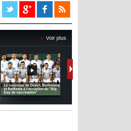
Liverpool mis en vente par son
propriétaire
08:18
- 2022/11/08
Le Barça savoure sa première
place et chambre le Real Madrid
Voir plus
08:16
- 2022/11/08
Real - Ancelotti : "On a joué trop
de matchs"
12:39
- 2022/11/06
Real : Les dirigeants veulent le
départ d'Hazard cet hiver
Nkana FC 1 -
Ligue 1 Mobilis (23ème journée):
CRB: Entretien avec 
MCO 5 – USB 0
Korichi