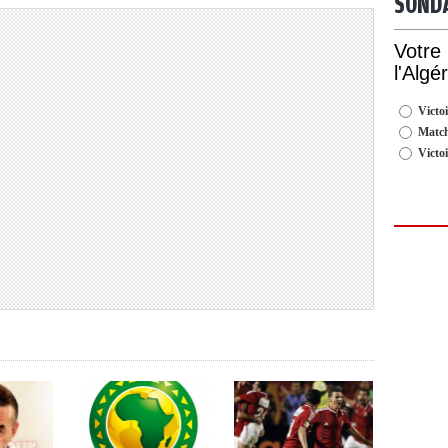
SOND
Votre
l'Algé
Victoi
Match
Victo