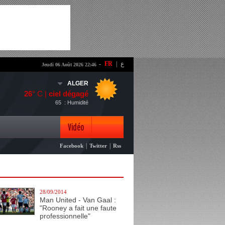
-
FR
|
ع
Jeudi 06 Août 2026 22:46
ALGER
26
° C |
ciel dégagé
65
: Humidité
Vidéo
|
|
Facebook
Twitter
Rss
Photo
28/09/2014
Man United - Van Gaal :
"Rooney a fait une faute
professionnelle"