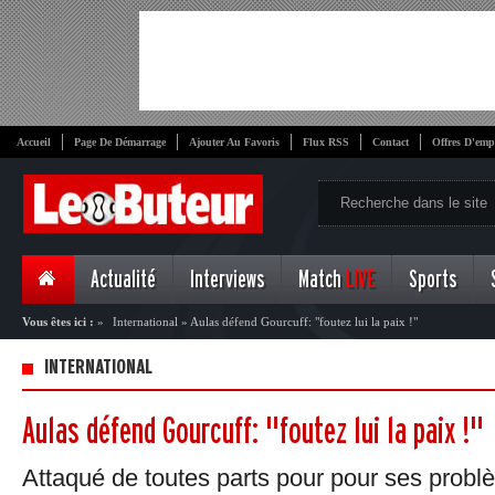
Accueil
Page De Démarrage
Ajouter Au Favoris
Flux RSS
Contact
Offres D'emp
Actualité
Interviews
Match
LIVE
Sports
Vous êtes ici :
»
International
»
Aulas défend Gourcuff: "foutez lui la paix !"
INTERNATIONAL
Aulas défend Gourcuff: "foutez lui la paix !"
Attaqué de toutes parts pour pour ses problè