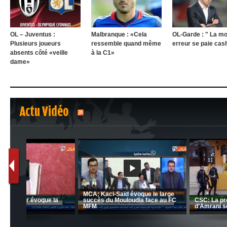
OL – Juventus :
Malbranque : «Cela
OL-Garde : " La mo
Plusieurs joueurs
ressemble quand même
erreur se paie cas
absents côté «veille
à la C1»
dame»
Actu Vidéo
1
2
nrahma
MCA: Kaci-Saïd évoque le l
 "Big
JSK: Brahim Zafour évoque la
succès du Mouloudia face a
situation du club
MFM