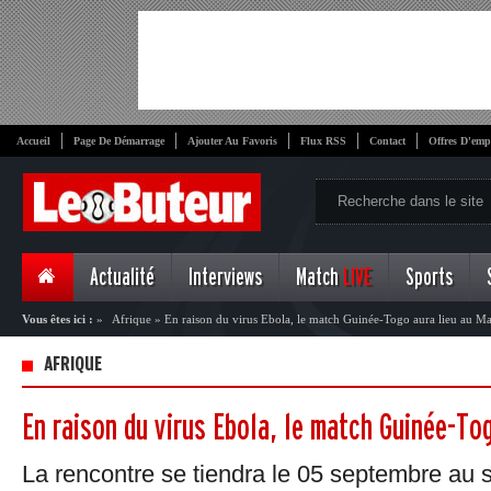
Accueil
Page De Démarrage
Ajouter Au Favoris
Flux RSS
Contact
Offres D'emp
Actualité
Interviews
Match
LIVE
Sports
Vous êtes ici :
»
Afrique
»
En raison du virus Ebola, le match Guinée-Togo aura lieu au M
AFRIQUE
En raison du virus Ebola, le match Guinée-To
La rencontre se tiendra le 05 septembre a