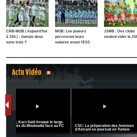
CRB-MOB ( Aujourd’hui
MOB: Les joueurs
JSMB : Des clubs
à 15h ) : Jamais deux
percevront leurs
veulent vider la J
sans trois ?
salaires avant l’ESS
Actu Vidéo
1
2
nrahma
MCA: Kaci-Saïd évoque le l
 "Big
JSK: Brahim Zafour évoque la
succès du Mouloudia face a
situation du club
MFM