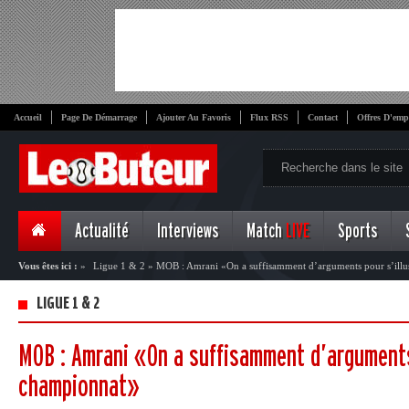
Accueil
Page De Démarrage
Ajouter Au Favoris
Flux RSS
Contact
Offres D'emp
Actualité
Interviews
Match
LIVE
Sports
Vous êtes ici :
»
Ligue 1 & 2
»
MOB : Amrani «On a suffisamment d’arguments pour s’illu
LIGUE 1 & 2
MOB : Amrani «On a suffisamment d’arguments
championnat»