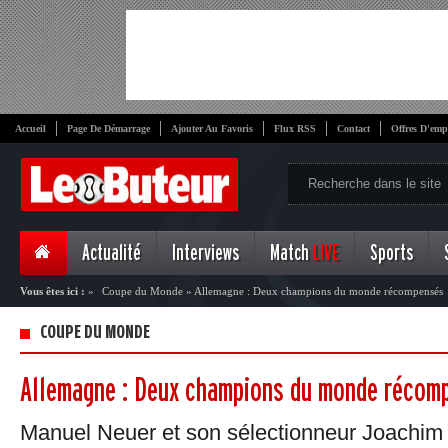
Accueil
Page De Démarrage
Ajouter Au Favoris
Flux RSS
Contact
Offres D'emp
Actualité
Interviews
Match
LIVE
Sports
Vous êtes ici :
»
Coupe du Monde
»
Allemagne : Deux champions du monde récompensés
COUPE DU MONDE
Allemagne : Deux champions du monde récom
Manuel Neuer et son sélectionneur Joachim