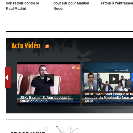
son retour contre le
douceur pour Manuel
retour à l'entraine
Real Madrid
Neuer
Actu Vidéo
1
2
nrahma
MCA: Kaci-Saïd évoque le l
 "Big
JSK: Brahim Zafour évoque la
succès du Mouloudia face a
situation du club
MFM