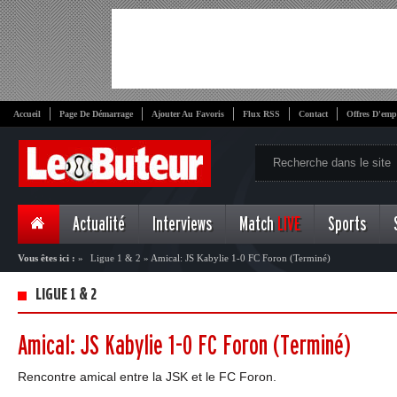
Accueil
Page De Démarrage
Ajouter Au Favoris
Flux RSS
Contact
Offres D'emp
Actualité
Interviews
Match
LIVE
Sports
Vous êtes ici :
»
Ligue 1 & 2
»
Amical: JS Kabylie 1-0 FC Foron (Terminé)
LIGUE 1 & 2
Amical: JS Kabylie 1-0 FC Foron (Terminé)
Rencontre amical entre la JSK et le FC Foron.