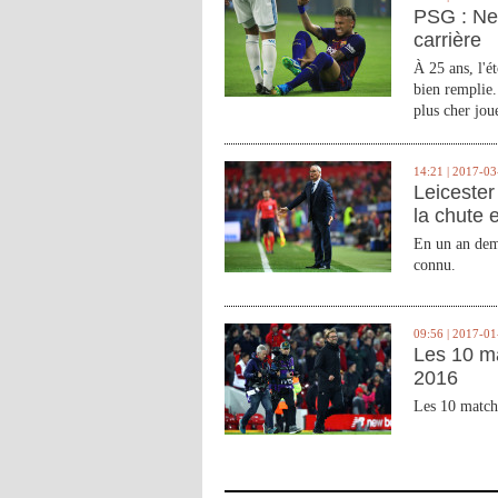
PSG : Ne
carrière
À 25 ans, l'é
bien remplie.
plus cher joue
14:21 | 2017-03
Leicester 
la chute 
En un an demi
connu.
09:56 | 2017-01
Les 10 m
2016
Les 10 match