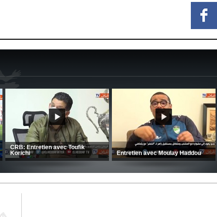
MCA: Kaci-Saïd évoque le large
succès du Mouloudia face au FC
CSC: La préparation des hommes
MFM
d’Amrani se poursuit en Tunisie