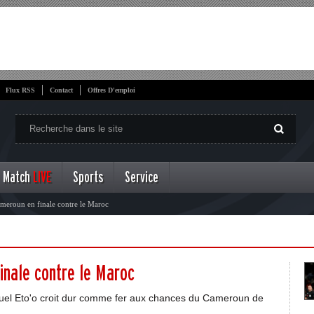
Flux RSS
Contact
Offres D'emploi
Match
LIVE
Sports
Service
ameroun en finale contre le Maroc
finale contre le Maroc
muel Eto'o croit dur comme fer aux chances du Cameroun de