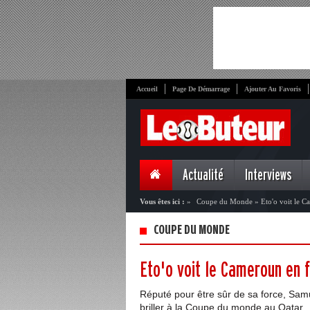
Accueil
Page De Démarrage
Ajouter Au Favoris
Actualité
Interviews
Vous êtes ici :
»
Coupe du Monde
»
Eto'o voit le C
COUPE DU MONDE
Eto'o voit le Cameroun en 
Réputé pour être sûr de sa force, Sa
briller à la Coupe du monde au Qatar