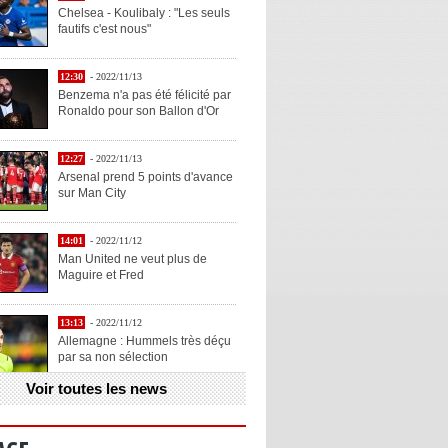
Chelsea - Koulibaly : "Les seuls
fautifs c'est nous"
12:30
- 2022/11/13
Benzema n'a pas été félicité par
Ronaldo pour son Ballon d'Or
12:27
- 2022/11/13
Arsenal prend 5 points d'avance
sur Man City
14:01
- 2022/11/12
Man United ne veut plus de
Maguire et Fred
13:13
- 2022/11/12
Allemagne : Hummels très déçu
par sa non sélection
Voir toutes les news
13:11
- 2022/11/12
Henry explique la chose qu'il
aime chez Benzema