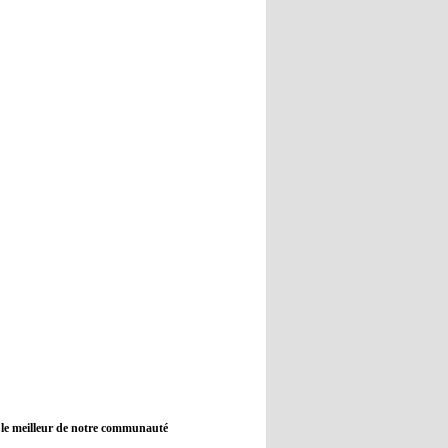
12:45
- 2022/11/09
Real : Guti critique l'absence de
Benzema
12:35
- 2022/11/09
Man City : Haaland reste sur le
banc de touche
12:33
- 2022/11/09
Real : Benzema toujours forfait
pour le dernier match avant le
Mondial
11:46
- 2022/11/09
Manchester City ne payait plus
Benjamin Mendy
12:17
- 2022/11/08
Man United : Choupo-Moting
ciblé pour remplacer Ronaldo ?
 le meilleur de notre communauté
08:21
- 2022/11/08