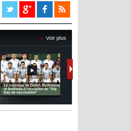
Liverpool mis en vente par son
propriétaire
08:18
- 2022/11/08
Le Barça savoure sa première
place et chambre le Real Madrid
Voir plus
08:16
- 2022/11/08
Real - Ancelotti : "On a joué trop
de matchs"
12:39
- 2022/11/06
Real : Les dirigeants veulent le
départ d'Hazard cet hiver
(Coupe de la CAF) Nkana FC 1 -
CRB 0