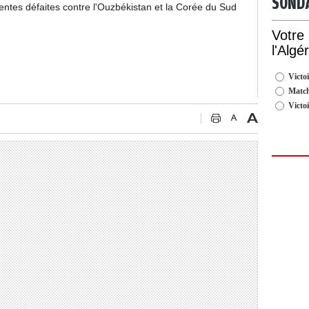
SOND
entes défaites contre l'Ouzbékistan et la Corée du Sud
Votre
l'Algé
Victoi
Match
Victo