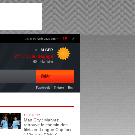
-
FR
|
ع
Jeudi 06 Août 2026 08:57
ALGER
27
° C |
ciel dégagé
60
: Humidité
Vidéo
|
|
Facebook
Twitter
Rss
Photo
10/11/2022
Man City : Mahrez
retrouve le chemin des
filets en League Cup face
à Chelsea (Vidéo)