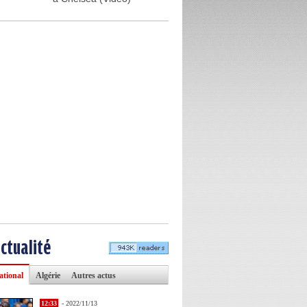
actualité
ational
Algérie
Autres actus
12:33
- 2022/11/13