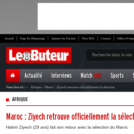
Accueil
Page De Démarrage
Ajouter Au Favoris
Flux RSS
Contact
Offres D'emp
Actualité
Interviews
Match
LIVE
Sports
Vous êtes ici :
»
Afrique
»
Maroc : Ziyech retrouve officiellement la sélection
AFRIQUE
Maroc : Ziyech retrouve officiellement la sélec
Hakim Ziyech (29 ans) fait son retour avec la sélection du Maroc