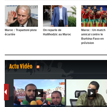
Maroc : Trapattoni piste
On reparle de
Maroc : Un match
écartée
Halilhodzic au Maroc
amical contre le
Burkina-Faso en
prévision
Actu Vidéo
1
2
CA: Kaci-Saïd évoque le large