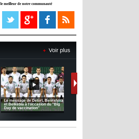
 le meilleur de notre communauté
08:21
- 2022/11/08
Liverpool mis en vente par son
propriétaire
08:18
- 2022/11/08
Le Barça savoure sa première
place et chambre le Real Madrid
Voir plus
08:16
- 2022/11/08
Real - Ancelotti : "On a joué trop
de matchs"
12:39
- 2022/11/06
Real : Les dirigeants veulent le
départ d'Hazard cet hiver
 FC 1 -
Ligue 1 Mobilis (23ème journée):
CRB: Entretien avec Toufi
MCO 5 – USB 0
Korichi