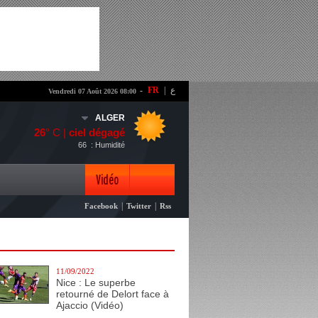
-
FR
|
ع
Vendredi 07 Août 2026 08:00
ALGER
26
° C |
ciel dégagé
66
: Humidité
Vidéo
|
|
Facebook
Twitter
Rss
Photo
11/09/2022
Nice : Le superbe
retourné de Delort face à
Ajaccio (Vidéo)