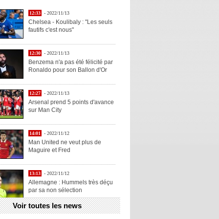
12:33
- 2022/11/13
Chelsea - Koulibaly : "Les seuls
fautifs c'est nous"
12:30
- 2022/11/13
Benzema n'a pas été félicité par
Ronaldo pour son Ballon d'Or
12:27
- 2022/11/13
Arsenal prend 5 points d'avance
sur Man City
14:01
- 2022/11/12
Man United ne veut plus de
Maguire et Fred
13:13
- 2022/11/12
Allemagne : Hummels très déçu
par sa non sélection
Voir toutes les news
13:11
- 2022/11/12