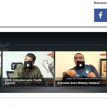
Retrouvez
le large
ace au FC
CSC: La préparation des hommes
(Coupe de la CAF) Nkana
d’Amrani se poursuit en Tunisie
CRB 0