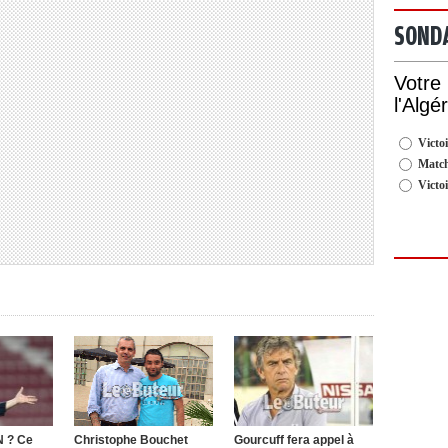
SOND
Votre
l'Algé
Victoi
Match
Victo
N ? Ce
Christophe Bouchet
Gourcuff fera appel à