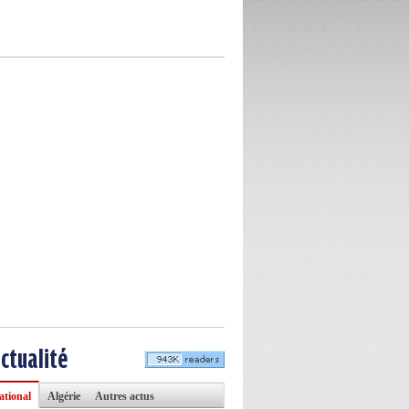
actualité
ational
Algérie
Autres actus