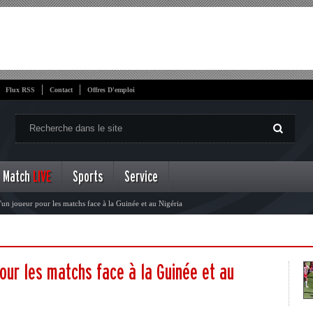
Flux RSS
Contact
Offres D'emploi
Match
LIVE
Sports
Service
'un joueur pour les matchs face à la Guinée et au Nigéria
our les matchs face à la Guinée et au