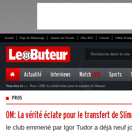
Accueil
Page De Démarrage
Ajouter Au Favoris
Flux RSS
Contact
Offres D'emp
Actualité
Interviews
Match
LIVE
Sports
Vous êtes ici :
»
Pros
»
OM: La vérité éclate pour le transfert de Slimani
PROS
OM: La vérité éclate pour le transfert de Slim
le club emmené par Igor Tudor a déjà neuf jo