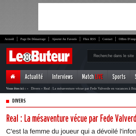
Accueil
Page De Démarrage
Ajouter Au Favoris
Flux RSS
Contact
Offres D'emp
Actualité
Interviews
Match
LIVE
Sports
Vous êtes ici :
»
Divers
»
Real : La mésaventure vécue par Fede Valverde en vacances à Ibi
DIVERS
Real : La mésaventure vécue par Fede Valverd
C'est la femme du joueur qui a dévoilé l'infor