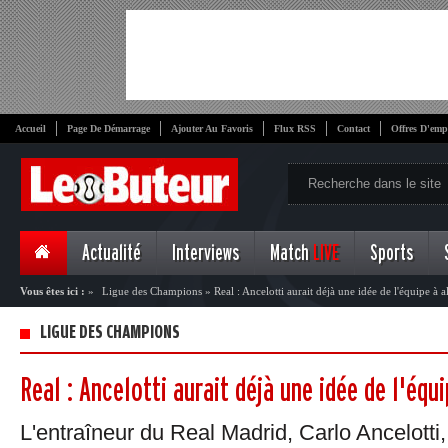
Accueil
Page De Démarrage
Ajouter Au Favoris
Flux RSS
Contact
Offres D'emp
Actualité
Interviews
Match
LIVE
Sports
Vous êtes ici :
»
Ligue des Champions
»
Real : Ancelotti aurait déjà une idée de l'équipe à a
LIGUE DES CHAMPIONS
Real : Ancelotti aurait déjà une idée de l'équi
L'entraîneur du Real Madrid, Carlo Ancelotti,