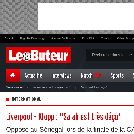
Accueil
Page De Démarrage
Ajouter Au Favoris
Flux RSS
Contact
Offres D'emp
Actualité
Interviews
Match
LIVE
Sports
Vous êtes ici :
»
International
»
Liverpool - Klopp : "Salah est très déçu"
INTERNATIONAL
Liverpool - Klopp : "Salah est très déçu"
Opposé au Sénégal lors de la finale de la