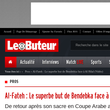
Accueil
Page De Démarrage
Ajouter Au Favoris
Flux RSS
Contact
Offres D'emp
Actualité
Interviews
Match
LIVE
Sports
Vous êtes ici :
»
Pros
»
Al-Fateh : Le superbe but de Bendebka face à Al Hilal (Vidéo)
PROS
Al-Fateh : Le superbe but de Bendebka face à 
De retour après son sacre en Coupe Arabe av