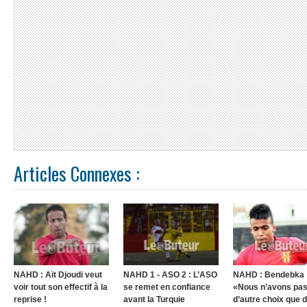
Articles Connexes :
NAHD : Aït Djoudi veut
NAHD 1 - ASO 2 : L’ASO
NAHD : Bendebka 
voir tout son effectif à la
se remet en confiance
«Nous n’avons pa
reprise !
avant la Turquie
d’autre choix que 