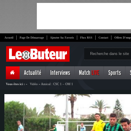
Accueil
Page De Démarrage
Ajouter Au Favoris
Flux RSS
Contact
Offres D'emp
Actualité
Interviews
Match
LIVE
Sports
Vous êtes ici :
»
Vidéo
»
Amical : CSC 1 – OM 1