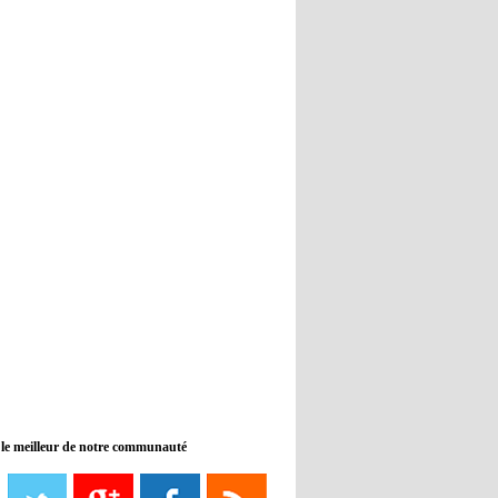
Real : Guti critique l'absence de
Benzema
12:35
- 2022/11/09
Man City : Haaland reste sur le
banc de touche
12:33
- 2022/11/09
Real : Benzema toujours forfait
pour le dernier match avant le
Mondial
11:46
- 2022/11/09
Manchester City ne payait plus
Benjamin Mendy
12:17
- 2022/11/08
Man United : Choupo-Moting
ciblé pour remplacer Ronaldo ?
 le meilleur de notre communauté
08:21
- 2022/11/08
Liverpool mis en vente par son
propriétaire