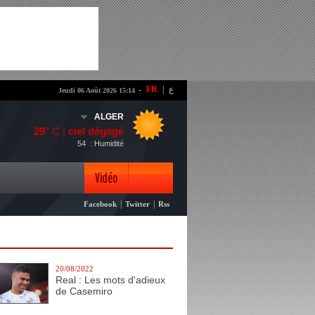
-
FR
|
ع
Jeudi 06 Août 2026 15:14
ALGER
29
° C |
ciel dégagé
54
: Humidité
Vidéo
|
|
Facebook
Twitter
Rss
Photo
20/08/2022
Real : Les mots d'adieux
de Casemiro