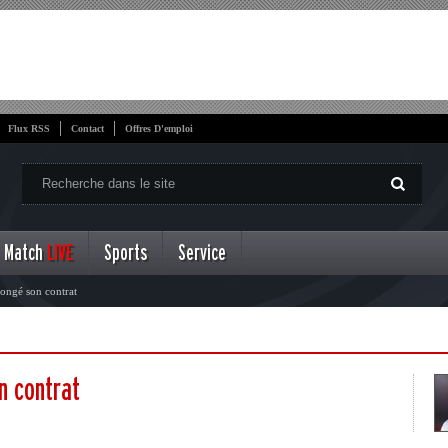
Flux RSS
Contact
Offres D'emploi
Match
LIVE
Sports
Service
ongé son contrat
n contrat