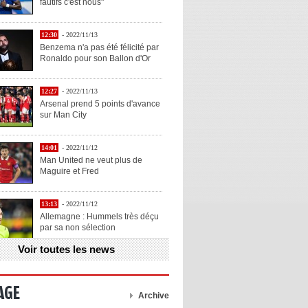
fautifs c'est nous"
12:30
- 2022/11/13
Benzema n'a pas été félicité par
Ronaldo pour son Ballon d'Or
12:27
- 2022/11/13
Arsenal prend 5 points d'avance
sur Man City
14:01
- 2022/11/12
Man United ne veut plus de
Maguire et Fred
13:13
- 2022/11/12
Allemagne : Hummels très déçu
par sa non sélection
Voir toutes les news
13:11
- 2022/11/12
Henry explique la chose qu'il
aime chez Benzema
AGE
Archive