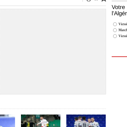
Votre
l'Algé
Victoi
Match
Victo