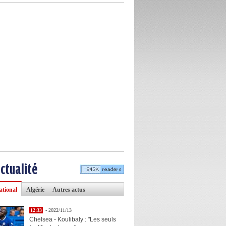
actualité
ational
Algérie
Autres actus
12:33
- 2022/11/13
Chelsea - Koulibaly : "Les seuls