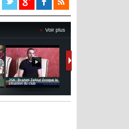
08:18
- 2022/11/08
Le Barça savoure sa première
place et chambre le Real Madrid
Voir plus
08:16
- 2022/11/08
Real - Ancelotti : "On a joué trop
de matchs"
12:39
- 2022/11/06
Real : Les dirigeants veulent le
départ d'Hazard cet hiver
Le message de Delort, Benrahma
et Belkebla à l'occasion du "Big
Day de vaccination"