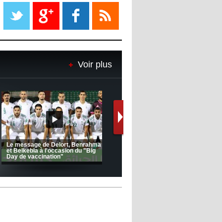
Liverpool mis en vente par son
propriétaire
08:18
- 2022/11/08
Le Barça savoure sa première
place et chambre le Real Madrid
Voir plus
08:16
- 2022/11/08
Real - Ancelotti : "On a joué trop
de matchs"
12:39
- 2022/11/06
Real : Les dirigeants veulent le
départ d'Hazard cet hiver
(Coupe de la CAF) Nkana FC 1 -
CRB 0