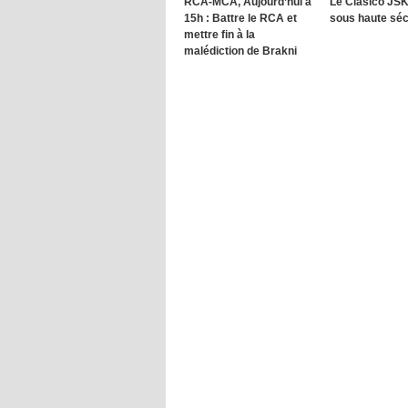
RCA-MCA, Aujourd’hui à
Le Clasico JS
15h : Battre le RCA et
sous haute sécu
mettre fin à la
malédiction de Brakni