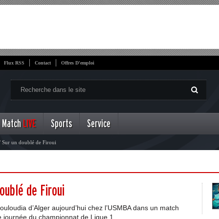
Flux RSS
Contact
Offres D'emploi
Match
LIVE
Sports
Service
Sur un doublé de Firoui
oublé de Firoui
 Mouloudia d’Alger aujourd’hui chez l’USMBA dans un match
e journée du championnat de Ligue 1...