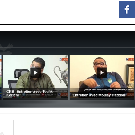
MCA: Kaci-Saïd évoque le large
succès du Mouloudia face au FC
CSC: La préparation des hommes
MFM
d’Amrani se poursuit en Tunisie