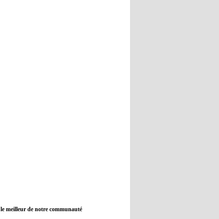
12:45
- 2022/11/09
Real : Guti critique l'absence de
Benzema
12:35
- 2022/11/09
Man City : Haaland reste sur le
banc de touche
12:33
- 2022/11/09
Real : Benzema toujours forfait
pour le dernier match avant le
Mondial
11:46
- 2022/11/09
Manchester City ne payait plus
Benjamin Mendy
12:17
- 2022/11/08
Man United : Choupo-Moting
ciblé pour remplacer Ronaldo ?
 le meilleur de notre communauté
08:21
- 2022/11/08