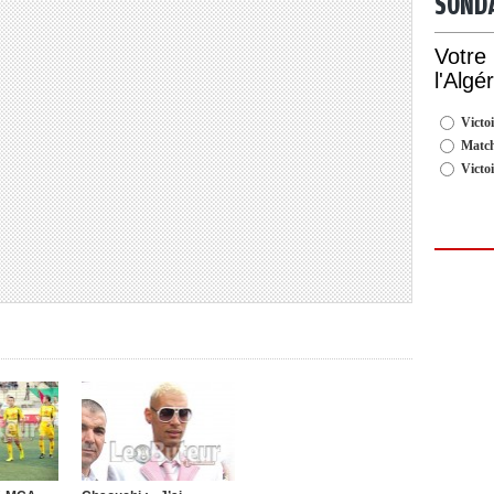
SOND
Votre
l'Algé
Victoi
Match
Victo