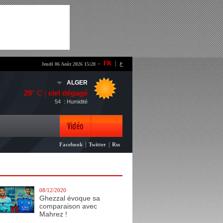
-
FR
|
ع
Jeudi 06 Août 2026 15:28
ALGER
29
° C |
ciel dégagé
54
: Humidité
Vidéo
|
|
Facebook
Twitter
Rss
Photo
08/12/2020
Ghezzal évoque sa
comparaison avec
Mahrez !