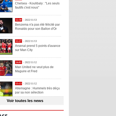
Chelsea - Koulibaly : "Les seuls
fautifs c'est nous"
12:30
- 2022/11/13
Benzema n'a pas été félicité par
Ronaldo pour son Ballon d'Or
12:27
- 2022/11/13
Arsenal prend 5 points d'avance
sur Man City
14:01
- 2022/11/12
Man United ne veut plus de
Maguire et Fred
13:13
- 2022/11/12
Allemagne : Hummels très déçu
par sa non sélection
Voir toutes les news
13:11
- 2022/11/12
Henry explique la chose qu'il
aime chez Benzema