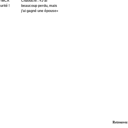
K-MCA
Chaouchi : «J’ai
rité !
beaucoup perdu, mais
j’ai gagné une épouse»
Retrouvez