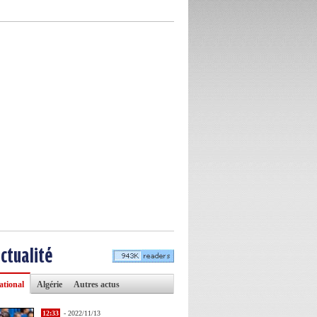
actualité
ational
Algérie
Autres actus
12:33
- 2022/11/13